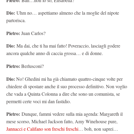
Pietro:
Bah…non lo so, Elisabetta?
Dio:
Uhm no… aspettiamo almeno che la moglie del nipote
partorisca.
Pietro:
Juan Carlos?
Dio:
Ma dai, che ti ha mai fatto! Poveraccio, lasciagli godere
ancora qualche anno di caccia grossa… e di donne.
Pietro:
Berlusconi?
Dio:
No! Ghedini mi ha già chiamato quattro-cinque volte per
chiedere di spostare anche il suo processo definitivo. Non voglio
che vada a Quinta Colonna a dire che sono un comunista, se
permetti certe voci mi dan fastidio.
Pietro:
Dunque, fammi vedere sulla mia agenda: Margareth il
mese scorso, Michael Jackson fatto, Amy Winehouse pure,
Jannacci e Califano son freschi freschi
… boh, non saprei…