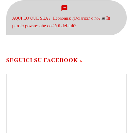
In
AQUÍ LO QUE SEA / Economía: ¿Dolarizar o no?
su
parole povere: che cos’è il default?
SEGUICI SU FACEBOOK