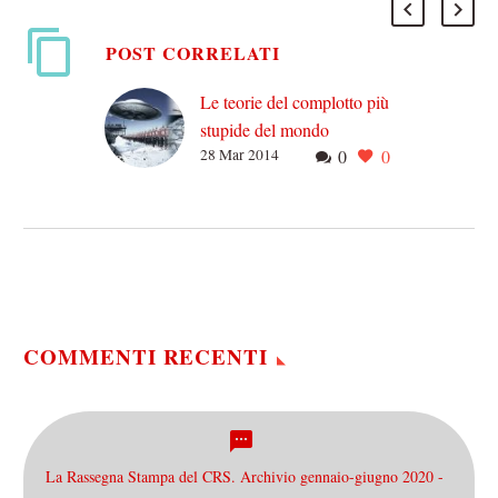
POST CORRELATI
Le teorie del complotto più
stupide del mondo
28 Mar 2014
0
0
«Solo due cose sono
infinite, l’universo e la
stupidità umana, e non
sono sicuro della
prima»Albert Einstein Di
teorie del…
COMMENTI RECENTI
La Rassegna Stampa del CRS. Archivio gennaio-giugno 2020 -