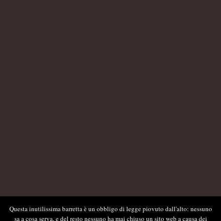
Questa inutilissima barretta è un obbligo di legge piovuto dall'alto: nessuno
sa a cosa serva, e del resto nessuno ha mai chiuso un sito web a causa dei