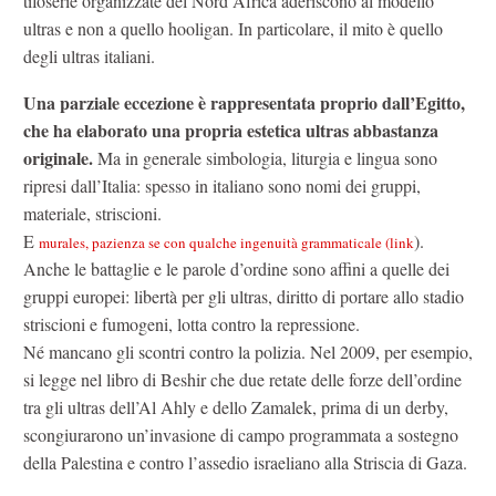
tifoserie organizzate del Nord Africa aderiscono al modello
ultras e non a quello hooligan. In particolare, il mito è quello
degli ultras italiani.
Una parziale eccezione è rappresentata proprio dall’Egitto,
che ha elaborato una propria estetica ultras abbastanza
originale.
Ma in generale simbologia, liturgia e lingua sono
ripresi dall’Italia: spesso in italiano sono nomi dei gruppi,
materiale, striscioni.
E
).
murales, pazienza se con qualche ingenuità grammaticale (link
Anche le battaglie e le parole d’ordine sono affini a quelle dei
gruppi europei: libertà per gli ultras, diritto di portare allo stadio
striscioni e fumogeni, lotta contro la repressione.
Né mancano gli scontri contro la polizia. Nel 2009, per esempio,
si legge nel libro di Beshir che due retate delle forze dell’ordine
tra gli ultras dell’Al Ahly e dello Zamalek, prima di un derby,
scongiurarono un’invasione di campo programmata a sostegno
della Palestina e contro l’assedio israeliano alla Striscia di Gaza.