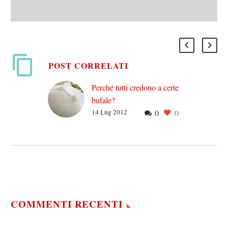
POST CORRELATI
Perché tutti credono a certe
bufale?
14 Lug 2012
0
0
Perché le bufale diventano
virali? Con terminologia
rubata alla fisica, potremmo
affermare che diventano
virali perché, o meglio
finché, la forza…
COMMENTI RECENTI