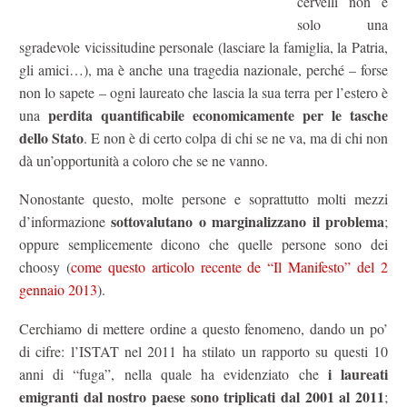
cervelli non è
solo una
sgradevole vicissitudine personale (lasciare la famiglia, la Patria,
gli amici…), ma è anche una tragedia nazionale, perché – forse
non lo sapete – ogni laureato che lascia la sua terra per l’estero è
perdita quantificabile economicamente per le tasche
una
dello Stato
. E non è di certo colpa di chi se ne va, ma di chi non
dà un’opportunità a coloro che se ne vanno.
Nonostante questo, molte persone e soprattutto molti mezzi
sottovalutano o marginalizzano il problema
d’informazione
;
oppure semplicemente dicono che quelle persone sono dei
choosy (
come questo articolo recente de “Il Manifesto” del 2
gennaio 2013
).
Cerchiamo di mettere ordine a questo fenomeno, dando un po’
di cifre: l’ISTAT nel 2011 ha stilato un rapporto su questi 10
i laureati
anni di “fuga”, nella quale ha evidenziato che
emigranti dal nostro paese sono triplicati dal 2001 al 2011
;