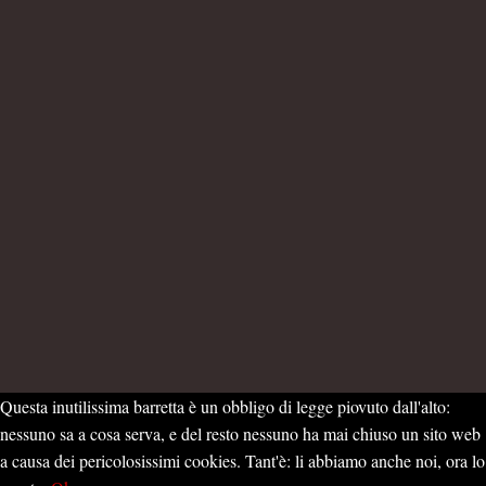
Questa inutilissima barretta è un obbligo di legge piovuto dall'alto:
nessuno sa a cosa serva, e del resto nessuno ha mai chiuso un sito web
a causa dei pericolosissimi cookies. Tant'è: li abbiamo anche noi, ora lo