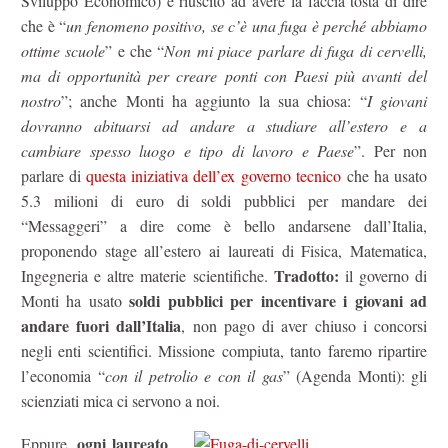
Sviluppo Economico) è riuscito ad avere la faccia tosta di dire
che è “
un fenomeno positivo, se c’è una fuga è perché abbiamo
ottime scuole
” e che “
Non mi piace parlare di fuga di cervelli,
ma di opportunità per creare ponti con Paesi più avanti del
nostro
”; anche Monti ha aggiunto la sua chiosa: “
I giovani
dovranno abituarsi ad andare a studiare all’estero e a
cambiare spesso luogo e tipo di lavoro e Paese
”. Per non
parlare di
questa iniziativa dell’ex governo tecnico
che ha usato
5.3 milioni di euro di soldi pubblici per mandare dei
“Messaggeri” a dire come è bello andarsene dall’Italia,
proponendo stage all’estero ai laureati di Fisica, Matematica,
Tradotto:
Ingegneria e altre materie scientifiche.
il governo di
soldi pubblici per incentivare i giovani ad
Monti ha usato
andare fuori dall’Italia
, non pago di aver chiuso i concorsi
negli enti scientifici. Missione compiuta, tanto faremo ripartire
l’economia “
con il petrolio e con il gas
” (Agenda Monti): gli
scienziati mica ci servono a noi.
ogni laureato
Eppure,