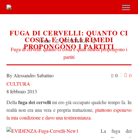
FUGA DI CERVELLI: QUANTO CI
COSTA E QUALI RIMEDI
Home
CULTURA
PROPONGONO I PARTITI
Fuga di cervelli: quanto ci costa e quali rimedi propongono i
partiti
By Alessandro Sabatino
0
0
CULTURA
8 febbraio 2013
fuga dei cervelli
Della
mi ero già occupato qualche tempo fa. In
realtà non era una vera e propria trattazione,
piuttosto esponevo
la mia condizione e davo una testimonianza.
La fuga dei