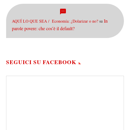
In
AQUÍ LO QUE SEA / Economía: ¿Dolarizar o no?
su
parole povere: che cos’è il default?
SEGUICI SU FACEBOOK