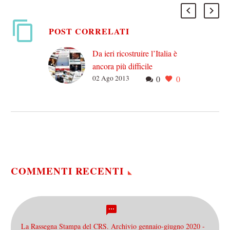
POST CORRELATI
Da ieri ricostruire l’Italia è
ancora più difficile
02 Ago 2013
0
0
E venne il giorno.
Rispettoso di tutti i
pronostici, non nella
sostanza ma nel contorno:
gli osanna dei violacei
popolani…
COMMENTI RECENTI
La Rassegna Stampa del CRS. Archivio gennaio-giugno 2020 -