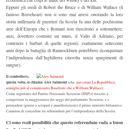
Eppure gli eredi di Robert the Bruce e di William Wallace (il
famoso Braveheart) non si sono mai arresi: onorando la loro
storia millenaria di guerrieri (la Scozia fu una delle pochissime
aree dell’Europa che i Romani non riuscirono a sottomettere;
anzi, dovettero costruire un muro, il Vallo di Adriano, per
contenere i barbari di quelle regioni), esattamente settecento
anni dopo la battaglia di Bannockburn potrebbero riconquistare
l’indipendenza dall’Inghilterra (stavolta senza spargimenti di
sangue).
Il condottiero,
questa volta, si chiama Alex Salmond
(che,
per citare La Repubblica,
somiglia più al commissario Basettoni che a William Wallace
).
Come segretario del Partito Nazionale Scozzese (SNP) è riuscito a
conquistare la maggioranza dei seggi del parlamento Scozzese, e a
persuadere (grazie a scioperi e manifestazioni) il primo ministro britannico
Cameron di concedere un referendum per l’indipendenza della Scozia.
Ci sono reali possibilità che questo referendum vada a buon