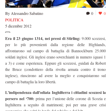
By Alessandro Sabatino
0
0
POLITICA
5 dicembre 2012
Era il 23 giugno 1314, nei pressi di Stirling:
9.000 scozzesi,
per lo più provenienti dalla regione delle Highlands,
affrontarono sul campo di battaglia di Bannockburn 25.000
soldati inglesi. Gli inglesi erano soverchianti in numero (quasi 1
a 3) e come esperienza. Eppure gli scozzesi, guidati da Robert
the Bruce (condottiero della rivolta armata contro il trono
inglese), riuscirono ad avere la meglio e conquistarono sul
campo di battaglia la loro libertà.
L’indipendenza dall’odiata Inghilterra i cittadini scozzesi la
persero nel ‘700:
prima per l’unione delle corone di Scozia e
Inghilterra a seguito di matrimoni; poi per una grave crisi
economica che colpì le lande del whisky e del kilt.