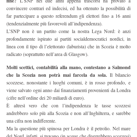
fine?
L’SNP nei due anni appena trascorsi ha provato a
convincere contrari ed indecisi, ed ha ottenuto la possibilità di
far partecipare a questo referendum gli elettori fino a 16 anni
(tendenzialmente più favorevoli all’indipendenza).
L’SNP non è un partito come la nostra Lega Nord: è anzi
profondamente ispirato ai partiti socialdemocratici nordici, in
linea con il tipo di l’elettorato (laburista) che in Scozia è molto
radicato (soprattutto nell’area di Glasgow).
Molti scettici, contabilità alla mano, contestano a Salmond
che la Scozia non potrà mai farcela da sola.
Il bilancio
scozzese, nonostante i luoghi comuni, è in rosso profondo, e
viene salvato ogni anno dai finanziamenti provenienti da Londra
(cifre nell’ordine dei 20 miliardi di euro).
È altresì vero che con l’indipendenza le tasse scozzesi
andrebbero solo più alla Scozia e non all’Inghilterra, e sarebbe
una cifra non indifferente.
Ma la questione più spinosa per Londra è il petrolio. Nel mare
del Nord, infatti, si trovano (in acque che diverrebbero scozzesi)