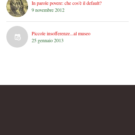
In parole povere: che cos'è il default?
9 novembre 2012
Piccole insofferenze...al museo
25 gennaio 2013