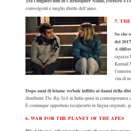
Tra i migliori film di Christopher Nolan,
è l’
Dunkirk
coinvolgenti e meglio dirette dell’anno.
7. THE
So che s
del 2017
A differ
ragazza b
Kumail N
l’umorism
vita di t
Dopo anni di letame verbale inflitto ai danni della dis
distribuire
The Big Sick
in Italia quasi in contemporanea c
È comunque opportuno recuperarlo in lingua originale, perc
6. WAR FOR THE PLANET OF THE APES
Più ci ripenso, più mi rendo conto di essere innamora