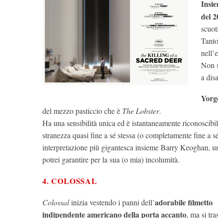
Insi
del 2
scuot
Tanto 
nell’
Non s
a dis
Yorgo
del mezzo pasticcio che è
The Lobster
.
Ha una sensibilità unica ed è istantaneamente riconoscibil
stranezza quasi fine a sé stessa (o completamente fine a sé
interpretazione più gigantesca insieme Barry Keoghan, un 
potrei garantire per la sua (o mia) incolumità.
4. COLOSSAL
adorabile filmetto
Colossal
inizia vestendo i panni dell’
indipendente americano della porta accanto
, ma si tr