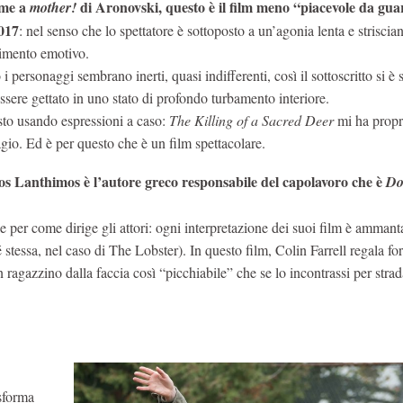
eme a
di Aronovski, questo è il film meno “piacevole da gu
mother!
017
: nel senso che lo spettatore è sottoposto a un’agonia lenta e striscian
imento emotivo.
i personaggi sembrano inerti, quasi indifferenti, così il sottoscritto si è
essere gettato in uno stato di profondo turbamento interiore.
to usando espressioni a caso:
The Killing of a Sacred Deer
mi ha propr
agio. Ed è per questo che è un film spettacolare.
s Lanthimos è l’autore greco responsabile del capolavoro che è
Do
e per come dirige gli attori: ogni interpretazione dei suoi film è ammant
 stessa, nel caso di The Lobster). In questo film, Colin Farrell regala for
ragazzino dalla faccia così “picchiabile” che se lo incontrassi per stra
asforma