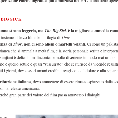
operazione cinematografica più ambiziosa del 2017
e una delle opere
 BIG SICK
uona strano leggerlo, ma
è la migliore commedia rom
The Big Sick
insieme al terzo film della trilogia di
Thor
.
enza di
, non ci sono alieni o martelli volanti
Thor
. Ci sono un pakist
ianca che si ammala a metà film, e la storia personale scritta e interpret
anjiani è delicata, malinconica e molto divertente in modo mai urlato;
o è quello sottile e quasi “sussurrato” che scaturisce da vicende realist
utti i giorni, dove esseri umani credibili reagiscono al dolore e alla separ
tribuzione italiana
, devo ammettere di essere rimasto spiazzato dalla sce
on la release americana.
hé gran parte del valore del film passa attraverso i dialoghi.
to di