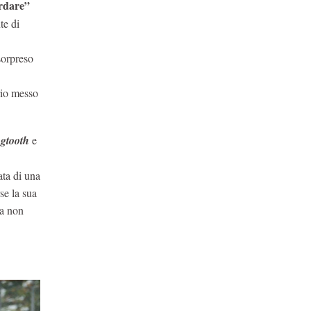
ardare”
te di
 sorpreso
io messo
gtooth
e
ata di una
se la sua
da non