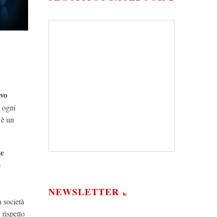
ivo
 ogni
 è un
te
e
NEWSLETTER
a società
 rispetto