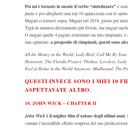
Poi mi è tornato in mente il verbo “sintetizzare”
e son
piene e poi allegherei una top 10 appiccicata con lo sputo
Magari ci tornerò sopra. Magari nel 2018, giusto per inizia
Tagli in maniera decisamente più frivola, ma magari anc
O magari quelle 4 pagine resteranno un mio rimpianto, e mi
a proposito di rimpianti, questi sono alc
mia opinione;
All the Money in the World; Lady Bird; Call Me By Yo
Honorem; The Florida Project; Thelma; Loveless; Lady
Feel at Home in the World Anymore; Mudbound; The Pos
QUESTI INVECE SONO I MIEI 10 F
ASPETTAVATE ALTRO
.
10. JOHN WICK – CHAPTER II
è il miglior film d’azione degli ultimi anni
John Wick
.
vantare l’incredibile effetto-sorpresa del suo predecessore