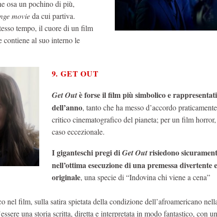
he osa un pochino di più,
nge movie
da cui partiva.
tesso tempo, il cuore di un film
 contiene al suo interno le
9. GET OUT
è forse il film più simbolico e rappresentat
Get Out
dell’anno
, tanto che ha messo d’accordo praticamente
critico cinematografico del pianeta; per un film horror,
caso eccezionale.
I giganteschi pregi di
risiedono sicuramen
Get Out
nell’ottima esecuzione di una premessa divertente 
originale
, una specie di “Indovina chi viene a cena”
o nel film, sulla satira spietata della condizione dell’afroamericano nell
’essere una storia scritta, diretta e interpretata in modo fantastico, con un