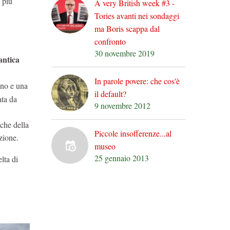
 più
A very British week #3 -
Tories avanti nei sondaggi
ma Boris scappa dal
confronto
30 novembre 2019
antica
In parole povere: che cos'è
ano e una
il default?
ata da
9 novembre 2012
iche della
Piccole insofferenze...al
azione.
museo
25 gennaio 2013
lta di