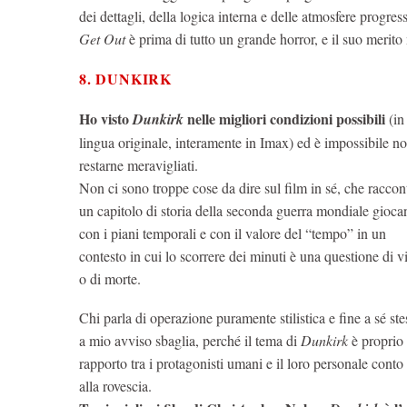
dei dettagli, della logica interna e delle atmosfere progr
Get Out
è prima di tutto un grande horror, e il suo merit
8. DUNKIRK
Ho visto
nelle migliori condizioni possibili
Dunkirk
(in
lingua originale, interamente in Imax) ed è impossibile n
restarne meravigliati.
Non ci sono troppe cose da dire sul film in sé, che raccon
un capitolo di storia della seconda guerra mondiale gioc
con i piani temporali e con il valore del “tempo” in un
contesto in cui lo scorrere dei minuti è una questione di vi
o di morte.
Chi parla di operazione puramente stilistica e fine a sé ste
a mio avviso sbaglia, perché il tema di
Dunkirk
è proprio 
rapporto tra i protagonisti umani e il loro personale conto
alla rovescia.