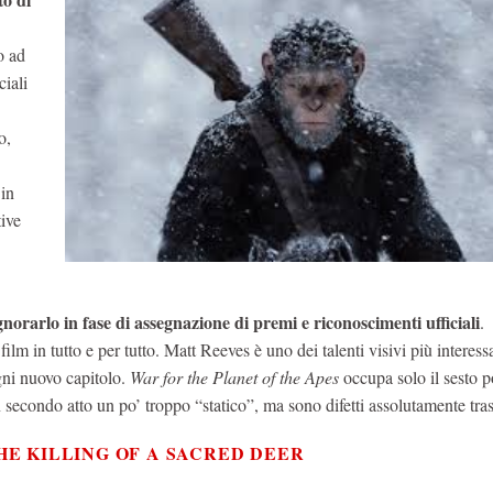
o ad
ciali
o,
 in
ive
norarlo in fase di assegnazione di premi e riconoscimenti ufficiali
.
ilm in tutto e per tutto. Matt Reeves è uno dei talenti visivi più interessa
gni nuovo capitolo.
War for the Planet of the Apes
occupa solo il sesto p
 secondo atto un po’ troppo “statico”, ma sono difetti assolutamente tras
THE KILLING OF A SACRED DEER