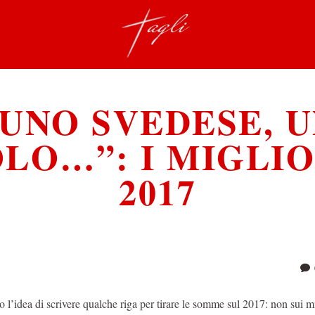
UNO SVEDESE, 
LO…”: I MIGLIO
2017
o l’idea di scrivere qualche riga per tirare le somme sul 2017: non sui m