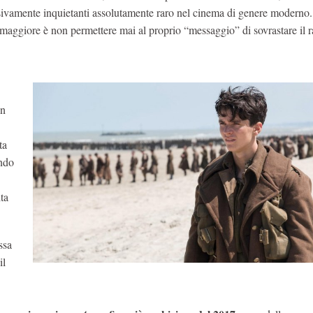
essivamente inquietanti assolutamente raro nel cinema di genere moderno.
o maggiore è non permettere mai al proprio “messaggio” di sovrastare il 
on
ta
ando
ta
ssa
il