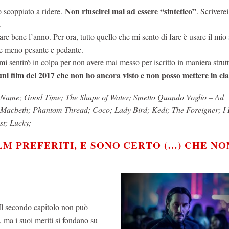
Non riuscirei mai ad essere “sintetico”
o scoppiato a ridere.
. Scrivere
.
re bene l’anno. Per ora, tutto quello che mi sento di fare è usare il mio
he meno pesante e pedante.
 sentirò in colpa per non avere mai messo per iscritto in maniera strutt
uni film del 2017 che non ho ancora visto e non posso mettere in cla
ur Name; Good Time; The Shape of Water; Smetto Quando Voglio – Ad
 Macbeth; Phantom Thread; Coco; Lady Bird; Kedi; The Foreigner; I 
t; Lucky;
ILM PREFERITI, E SONO CERTO (…) CHE NO
 Il secondo capitolo non può
, ma i suoi meriti si fondano su