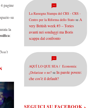
i 4 pagine
La Rassegna Stampa del CRS - CRS -
 spazio su
A
Centro per la Riforma dello Stato
su
very British week #3 – Tories
urata la
avanti nei sondaggi ma Boris
ssifica
:
scappa dal confronto
Don’t
AQUÍ LO QUE SEA / Economía:
N
In parole povere:
¿Dolarizar o no?
su
che cos’è il default?
SEGUICI SU FACEBOOK