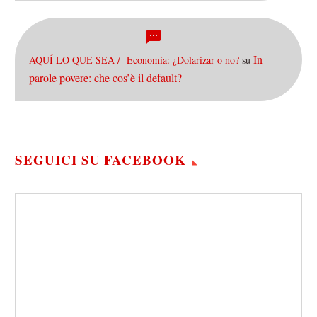
In
AQUÍ LO QUE SEA / Economía: ¿Dolarizar o no?
su
parole povere: che cos’è il default?
SEGUICI SU FACEBOOK