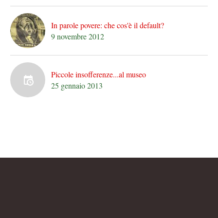
In parole povere: che cos'è il default?
9 novembre 2012
Piccole insofferenze...al museo
25 gennaio 2013