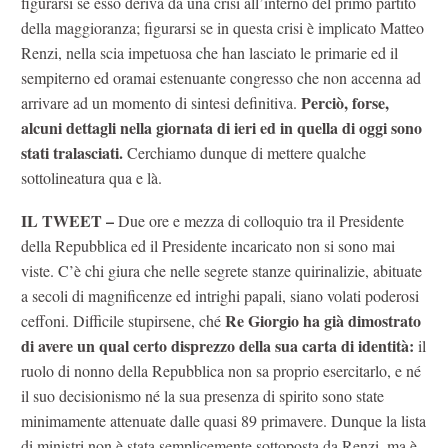
figurarsi se esso deriva da una crisi all’interno del primo partito
della maggioranza; figurarsi se in questa crisi è implicato Matteo
Renzi, nella scia impetuosa che han lasciato le primarie ed il
sempiterno ed oramai estenuante congresso che non accenna ad
Perciò, forse,
arrivare ad un momento di sintesi definitiva.
alcuni dettagli nella giornata di ieri ed in quella di oggi sono
stati tralasciati.
Cerchiamo dunque di mettere qualche
sottolineatura qua e là.
IL TWEET –
Due ore e mezza di colloquio tra il Presidente
della Repubblica ed il Presidente incaricato non si sono mai
viste. C’è chi giura che nelle segrete stanze quirinalizie, abituate
a secoli di magnificenze ed intrighi papali, siano volati poderosi
Re Giorgio ha già dimostrato
ceffoni. Difficile stupirsene, ché
di avere un qual certo disprezzo della sua carta di identità:
il
ruolo di nonno della Repubblica non sa proprio esercitarlo, e né
il suo decisionismo né la sua presenza di spirito sono state
minimamente attenuate dalle quasi 89 primavere. Dunque la lista
di ministri non è stata semplicemente sottoposta da Renzi, ma è