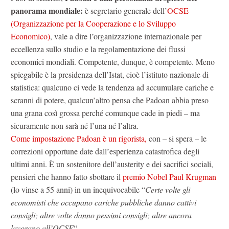
panorama mondiale:
è segretario generale dell’
OCSE
(Organizzazione per la Cooperazione e lo Sviluppo
Economico)
, vale a dire l’organizzazione internazionale per
eccellenza sullo studio e la regolamentazione dei flussi
economici mondiali. Competente, dunque, è competente. Meno
spiegabile è la presidenza dell’Istat, cioè l’istituto nazionale di
statistica: qualcuno ci vede la tendenza ad accumulare cariche e
scranni di potere, qualcun’altro pensa che Padoan abbia preso
una grana così grossa perché comunque cade in piedi – ma
sicuramente non sarà né l’una né l’altra.
Come impostazione Padoan è un rigorista,
con – si spera – le
correzioni opportune date dall’esperienza catastrofica degli
ultimi anni. È un sostenitore dell’austerity e dei sacrifici sociali,
pensieri che hanno fatto sbottare il
premio Nobel Paul Krugman
(lo vinse a 55 anni) in un inequivocabile “
Certe volte gli
economisti che occupano cariche pubbliche danno cattivi
consigli; altre volte danno pessimi consigli; altre ancora
lavorano all’OCSE
“.