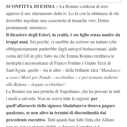
SCONFITTA DI EMMA –
La Bonino confessa di aver
appreso il suo siluramento dalla tv. Lo fa con la riluttanza di chi
dovrebbe ingollare una casseruola di lumache vive; Delrio
prontamente smentisce.
Il dicastero degli Esteri, in realtà, è un figlio senza madre da
troppi anni.
Sui perché, ci sarebbe da scrivere un trattato (che
obbligatoriamente partirebbe dagli autogol berlusconiani, dalle
corna del G8 in giù); fatto sta che Emma Bonino ereditava le
molteplici inconsistenze di Franco Frattini e Giulio Terzi di
Sant’Agata, quello – tra le altre – della brillante idea “
Mandateci
a casa i Marò per Natale – occhiolino – e poi tornano indietro
alla Befana – doppio occhiolino
“.
La Bonino era una protetta di Napolitano, che ha provato in tutti
per
i modi a salvarla. Non ne aveva tutte le ragioni:
quell’affaruccio della signora Shalabayeva doveva pagare
qualcuno, se non altro in termini di discontinuità dal
precedente esecutivo.
Tutti quanti han fatto finta che Alfano
non ne avesse responsabilità, e dunque il cerchio si è