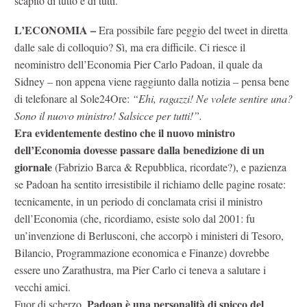
scapito di tutto e di tutti.
L’ECONOMIA –
Era possibile fare peggio del tweet in diretta
dalle sale di colloquio? Sì, ma era difficile. Ci riesce il
neoministro dell’Economia Pier Carlo Padoan, il quale da
Sidney – non appena viene raggiunto dalla notizia – pensa bene
di telefonare al Sole24Ore:
“Ehi, ragazzi! Ne volete sentire una?
Sono il nuovo ministro! Salsicce per tutti!”.
Era evidentemente destino che il nuovo ministro
dell’Economia dovesse passare dalla benedizione di un
giornale
(Fabrizio Barca & Repubblica, ricordate?), e pazienza
se Padoan ha sentito irresistibile il richiamo delle pagine rosate:
tecnicamente, in un periodo di conclamata crisi il ministro
dell’Economia (che, ricordiamo, esiste solo dal 2001: fu
un’invenzione di Berlusconi, che accorpò i ministeri di Tesoro,
Bilancio, Programmazione economica e Finanze) dovrebbe
essere uno Zarathustra, ma Pier Carlo ci teneva a salutare i
vecchi amici.
Padoan è una personalità di spicco del
Fuor di scherzo,