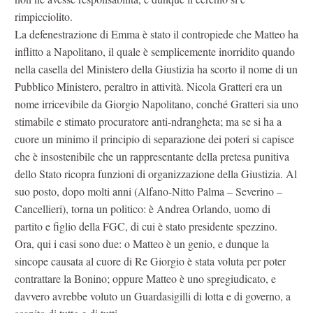
rimpicciolito.
La defenestrazione di Emma è stato il contropiede che Matteo ha
inflitto a Napolitano, il quale è semplicemente inorridito quando
nella casella del Ministero della Giustizia ha scorto il nome di un
Pubblico Ministero, peraltro in attività. Nicola Gratteri era un
nome irricevibile da Giorgio Napolitano, conché Gratteri sia uno
stimabile e stimato procuratore anti-ndrangheta; ma se si ha a
cuore un minimo il principio di separazione dei poteri si capisce
che è insostenibile che un rappresentante della pretesa punitiva
dello Stato ricopra funzioni di organizzazione della Giustizia. Al
suo posto, dopo molti anni (Alfano-Nitto Palma – Severino –
Cancellieri), torna un politico: è Andrea Orlando, uomo di
partito e figlio della FGC, di cui è stato presidente spezzino.
Ora, qui i casi sono due: o Matteo è un genio, e dunque la
sincope causata al cuore di Re Giorgio è stata voluta per poter
contrattare la Bonino; oppure Matteo è uno spregiudicato, e
davvero avrebbe voluto un Guardasigilli di lotta e di governo, a