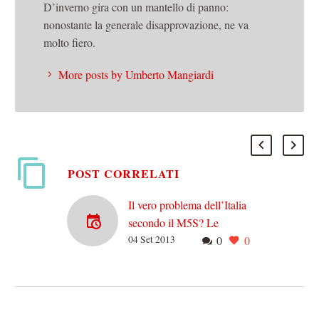
D’inverno gira con un mantello di panno:
nonostante la generale disapprovazione, ne va
molto fiero.
More posts by Umberto Mangiardi
POST CORRELATI
Il vero problema dell’Italia
secondo il M5S? Le
04 Set 2013
0
0
salamelle del PD
Potevano criticare il
controverso rapporto del
PD con Berlusconi… Per
esempio spiegando a