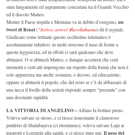
stata lungamente ed aspramente concertata tra il Grande Vecchio
ed il discolo Matteo.
un
Mentre il Paese trepida e Mentana va in debito d’ossigeno,
tweet di Renzi
(
“Arrivo, arrivo! #lavoltabuona
) dà il segnale.
Giudicare come irrituale questo occhiolino telematico è
assolutamente riduttivo: in molti storcono il naso di fronte a
questa leggerezza, ed in effetti ci sarà qualcuno che deve
abituarsi. O si abituerà Matteo, e dunque accetterà che certi
momenti e certi atti impongono un rispetto della forma che non è
solo apparenza ma anche sostanza, e decoro, ed educazione;
oppure si abituerà il popolo, che del resto se c’è da abbassare di
una tacca il livello della serietà risponde sempre “presente” con
una desolante rapidità.
LA VITTORIA DI ANGELINO –
Alfano fa bottino pieno.
Voleva salvare se stesso, e ci riesce nonostante il clamoroso
putiferio di Shalabayeva (ci ritorniamo); voleva salvare Lupi ai
Il peso del
trasporti e Lorenzin alla sanità, e ci riesce pure qui.