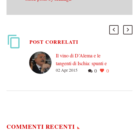
POST CORRELATI
Il vino di D’Alema e le
tangenti di Ischia: spunti e
02 Apr 2015
0
0
riassunti di una scomoda
vicenda
Per quale motivo Massimo
D’Alema è in questi giorni
nell’occhio del ciclone?
Quali sono le circostanze
che secondo la Procura…
COMMENTI RECENTI