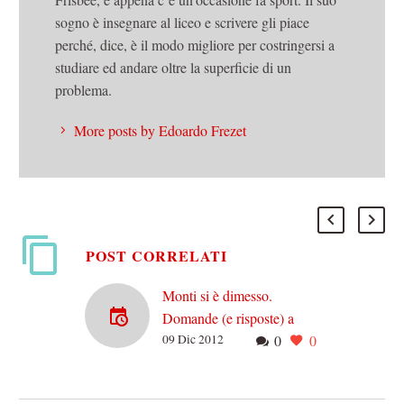
sogno è insegnare al liceo e scrivere gli piace
perché, dice, è il modo migliore per costringersi a
studiare ed andare oltre la superficie di un
problema.
More posts by Edoardo Frezet
POST CORRELATI
Monti si è dimesso.
Domande (e risposte) a
09 Dic 2012
0
0
caldo
Monti si è dimesso. E pare
che andremo a votare con