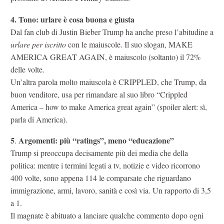
4. Tono: urlare è cosa buona e giusta
Dal fan club di Justin Bieber Trump ha anche preso l’abitudine a
urlare per iscritto
con le maiuscole. Il suo slogan, MAKE
AMERICA GREAT AGAIN, è maiuscolo (soltanto) il 72%
delle volte.
Un’altra parola molto maiuscola è CRIPPLED, che Trump, da
buon venditore, usa per rimandare al suo libro “Crippled
America – how to make America great again” (spoiler alert: sì,
parla di America).
5
Argomenti: più “ratings”, meno “educazione”
.
Trump si preoccupa decisamente più dei media che della
politica: mentre i termini legati a tv, notizie e video ricorrono
400 volte, sono appena 114 le comparsate che riguardano
immigrazione, armi, lavoro, sanità e così via. Un rapporto di 3,5
a 1.
Il magnate è abituato a lanciare qualche commento dopo ogni