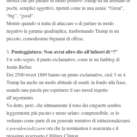
mostra che per parlare in modo positivo Trump ha un arsenale di
pochi, semplici aggettivi, ripetuti come in una nenia: “Great”,
“big”, “good”.
Mentre quando si tratta di attaccare o di parlare in modo
negativo la gamma quadruplica, trasformando Trump in un
piccolo, comodissimo bignami di offese.
Punteggiatura: Non avrai altro dio all’infuori di “!”
3.
Un solo segno, il punto esclamativo, come in un fanblog di
Justin Bieber.
Dei 2500 tweet 1889 hanno un punto esclamativo, cioè 3 su 4.
Trump ha anche un modo abituale di usarli: in fondo alla frase,
usando una parola per esprimere il suo mood rispetto
all’argomento.
Va detto, però, che ultimamente il tono dei cinguetti sembra
leggermente più pacato e meno urlato: comprensibile, se lo
vediamo come parte di un generale tentativo di istituzionalizzarsi
e
presidenzializzarsi
ora che la nomination è assicurata e il
prossimo avversario è Hillary Clinton.