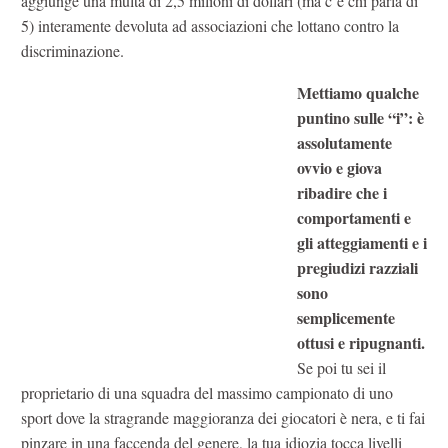
aggiunge una multa di 2,5 milioni di dollari (ma c’è chi parla di
5) interamente devoluta ad associazioni che lottano contro la
discriminazione.
Mettiamo qualche
puntino sulle “i”: è
assolutamente
ovvio e giova
ribadire che i
comportamenti e
gli atteggiamenti e i
pregiudizi razziali
sono
semplicemente
ottusi e ripugnanti.
Se poi tu sei il
proprietario di una squadra del massimo campionato di uno
sport dove la stragrande maggioranza dei giocatori è nera, e ti fai
pinzare in una faccenda del genere, la tua idiozia tocca livelli