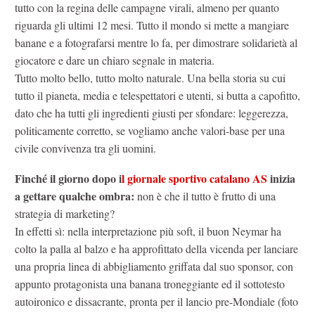
tutto con la regina delle campagne virali, almeno per quanto
riguarda gli ultimi 12 mesi. Tutto il mondo si mette a mangiare
banane e a fotografarsi mentre lo fa, per dimostrare solidarietà al
giocatore e dare un chiaro segnale in materia.
Tutto molto bello, tutto molto naturale. Una bella storia su cui
tutto il pianeta, media e telespettatori e utenti, si butta a capofitto,
dato che ha tutti gli ingredienti giusti per sfondare: leggerezza,
politicamente corretto, se vogliamo anche valori-base per una
civile convivenza tra gli uomini.
Finché il giorno dopo i
l giornale sportivo catalano AS
inizia
a gettare qualche ombra:
non è che il tutto è frutto di una
strategia di marketing?
In effetti sì: nella interpretazione più soft, il buon Neymar ha
colto la palla al balzo e ha approfittato della vicenda per lanciare
una propria linea di abbigliamento griffata dal suo sponsor, con
appunto protagonista una banana troneggiante ed il sottotesto
autoironico e dissacrante, pronta per il lancio pre-Mondiale (foto