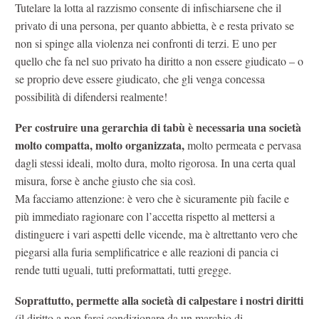
Tutelare la lotta al razzismo consente di infischiarsene che il
privato di una persona, per quanto abbietta, è e resta privato se
non si spinge alla violenza nei confronti di terzi. E uno per
quello che fa nel suo privato ha diritto a non essere giudicato – o
se proprio deve essere giudicato, che gli venga concessa
possibilità di difendersi realmente!
Per costruire una gerarchia di tabù è necessaria una società
molto compatta, molto organizzata,
molto permeata e pervasa
dagli stessi ideali, molto dura, molto rigorosa. In una certa qual
misura, forse è anche giusto che sia così.
Ma facciamo attenzione: è vero che è sicuramente più facile e
più immediato ragionare con l’accetta rispetto al mettersi a
distinguere i vari aspetti delle vicende, ma è altrettanto vero che
piegarsi alla furia semplificatrice e alle reazioni di pancia ci
rende tutti uguali, tutti preformattati, tutti gregge.
Soprattutto, permette alla società di calpestare i nostri diritti
(il diritto a non farci condizionare da un marchio di