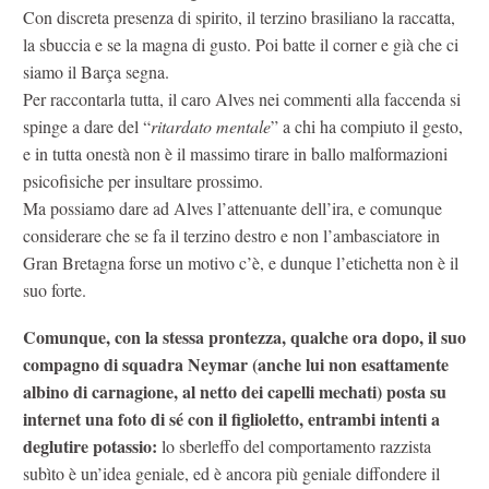
Con discreta presenza di spirito, il terzino brasiliano la raccatta,
la sbuccia e se la magna di gusto. Poi batte il corner e già che ci
siamo il Barça segna.
Per raccontarla tutta, il caro Alves nei commenti alla faccenda si
spinge a dare del “
ritardato mentale
” a chi ha compiuto il gesto,
e in tutta onestà non è il massimo tirare in ballo malformazioni
psicofisiche per insultare prossimo.
Ma possiamo dare ad Alves l’attenuante dell’ira, e comunque
considerare che se fa il terzino destro e non l’ambasciatore in
Gran Bretagna forse un motivo c’è, e dunque l’etichetta non è il
suo forte.
Comunque, con la stessa prontezza, qualche ora dopo, il suo
compagno di squadra Neymar (anche lui non esattamente
albino di carnagione, al netto dei capelli mechati) posta su
internet una foto di sé con il figlioletto, entrambi intenti a
deglutire potassio:
lo sberleffo del comportamento razzista
subìto è un’idea geniale, ed è ancora più geniale diffondere il