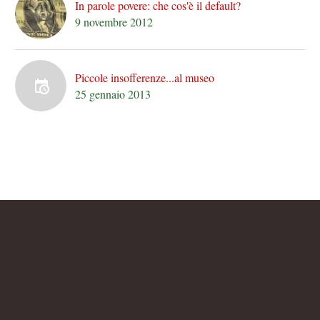
In parole povere: che cos'è il default?
9 novembre 2012
Piccole insofferenze...al museo
25 gennaio 2013