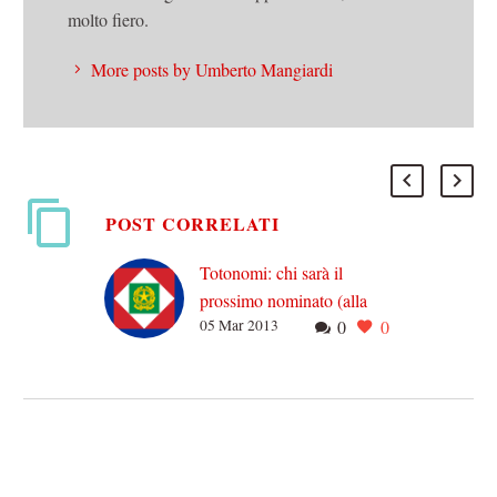
molto fiero.
More posts by Umberto Mangiardi
POST CORRELATI
Totonomi: chi sarà il
prossimo nominato (alla
05 Mar 2013
0
0
Presidenza della
Repubblica)?
Mi stavo apprestando,
calcolatrice in una mano e
Costituzione dell’altra, a
fare qualche rapido calcolo
per capire su quanti