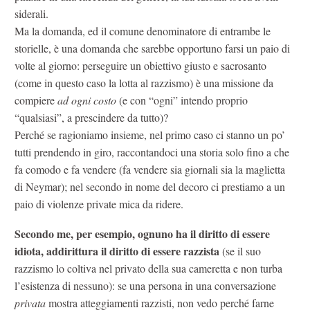
siderali.
Ma la domanda, ed il comune denominatore di entrambe le
storielle, è una domanda che sarebbe opportuno farsi un paio di
volte al giorno: perseguire un obiettivo giusto e sacrosanto
(come in questo caso la lotta al razzismo) è una missione da
compiere
ad ogni costo
(e con “ogni” intendo proprio
“qualsiasi”, a prescindere da tutto)?
Perché se ragioniamo insieme, nel primo caso ci stanno un po’
tutti prendendo in giro, raccontandoci una storia solo fino a che
fa comodo e fa vendere (fa vendere sia giornali sia la maglietta
di Neymar); nel secondo in nome del decoro ci prestiamo a un
paio di violenze private mica da ridere.
Secondo me, per esempio, ognuno ha il diritto di essere
idiota, addirittura il diritto di essere razzista
(se il suo
razzismo lo coltiva nel privato della sua cameretta e non turba
l’esistenza di nessuno): se una persona in una conversazione
privata
mostra atteggiamenti razzisti, non vedo perché farne