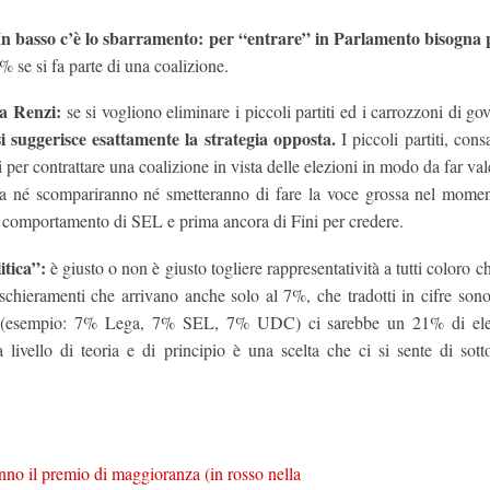
In basso c’è lo sbarramento: per “entrare” in Parlamento bisogna
 se si fa parte di una coalizione.
a Renzi:
se si vogliono eliminare i piccoli partiti ed i carrozzoni di gov
si suggerisce esattamente la strategia opposta.
I piccoli partiti, cons
er contrattare una coalizione in vista delle elezioni in modo da far vale
a né scompariranno né smetteranno di fare la voce grossa nel momen
il comportamento di SEL e prima ancora di Fini per credere.
itica”:
è giusto o non è giusto togliere rappresentatività a tutti coloro c
schieramenti che arrivano anche solo al 7%, che tradotti in cifre sono
se (esempio: 7% Lega, 7% SEL, 7% UDC) ci sarebbe un 21% di ele
livello di teoria e di principio è una scelta che ci si sente di sott