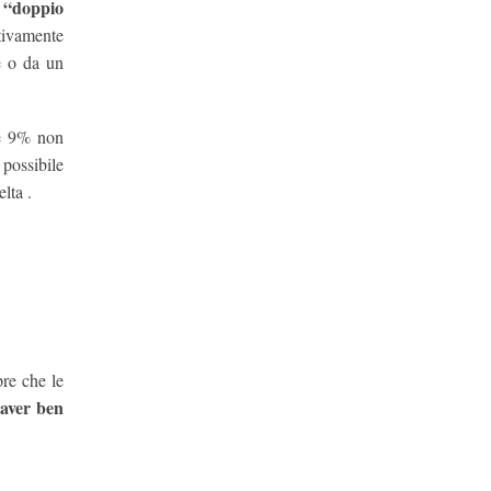
o “doppio
ttivamente
e o da un
te 9% non
possibile
lta .
pre che le
aver ben