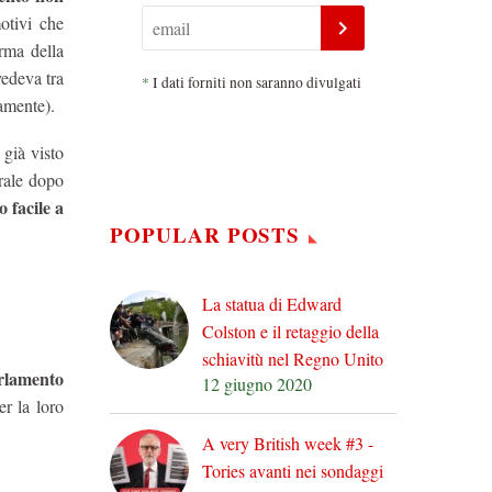
motivi che
rma della
edeva tra
*
I dati forniti non saranno divulgati
amente).
già visto
rale dopo
 facile a
POPULAR POSTS
La statua di Edward
Colston e il retaggio della
schiavitù nel Regno Unito
arlamento
12 giugno 2020
er la loro
A very British week #3 -
Tories avanti nei sondaggi