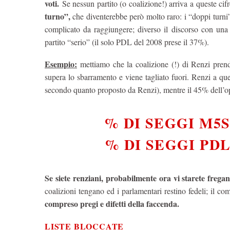
voti.
Se nessun partito (o coalizione!) arriva a queste cif
turno”,
che diventerebbe però molto raro: i “doppi turni
complicato da raggiungere; diverso il discorso con un
partito “serio” (il solo PDL del 2008 prese il 37%).
Esempio:
mettiamo che la coalizione (!) di Renzi pren
supera lo sbarramento e viene tagliato fuori.
Renzi a que
secondo quanto proposto da Renzi), mentre il 45% dell’opp
% DI SEGGI M5S =
% DI SEGGI PDL =
Se siete renziani, probabilmente ora vi starete frega
coalizioni tengano ed i parlamentari restino fedeli; il c
compreso pregi e difetti della faccenda.
LISTE BLOCCATE