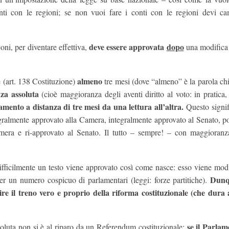
nti con le regioni; se non vuoi fare i conti con le regioni devi ca
deve essere approvata
dopo
ni, per diventare effettiva,
una modifica
almeno
 (art. 138 Costituzione)
tre mesi (dove “almeno” è la parola ch
za assoluta
(cioè maggioranza degli aventi diritto al voto: in pratica,
amento a distanza di tre mesi da una lettura all’altra.
Questo signif
gralmente approvato alla Camera, integralmente approvato al Senato, p
Camera e ri-approvato al Senato. Il tutto – sempre! – con maggioran
ifficilmente un testo viene approvato così come nasce: esso viene mod
Dunq
r un numero cospicuo di parlamentari (leggi: forze partitiche).
re il treno vero e proprio della riforma costituzionale (che dura
se il Parla
oluta non si è al riparo da un Referendum costituzionale: