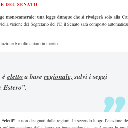
NE DEL SENATO
gge monocamerale: una legge dunque che si rivolgerà solo alla C
Nella visione del Segretario del PD il Senato sarà composto automatica
ituzione è molto chiaro in merito.
a è
eletto
a base
regionale,
salvi i seggi
e Estero”.
“eletti”
, e non designati dalle regioni. In secondo luogo l’elezione de
 un’impostazione della legge su base nazionale – così come la vuol