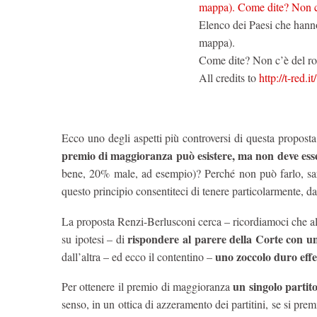
Elenco dei Paesi che hanno
mappa).
Come dite? Non c’è del r
All credits to
http://t-red.it/
Ecco uno degli aspetti più controversi di questa propost
premio di maggioranza può esistere, ma non deve ess
bene, 20% male, ad esempio)? Perché non può farlo, sar
questo principio consentiteci di tenere particolarmente, d
La proposta Renzi-Berlusconi cerca – ricordiamoci che a
rispondere al parere della Corte con 
su ipotesi – di
uno zoccolo duro effe
dall’altra – ed ecco il contentino –
un singolo partit
Per ottenere il premio di maggioranza
senso, in un ottica di azzeramento dei partitini, se si pre