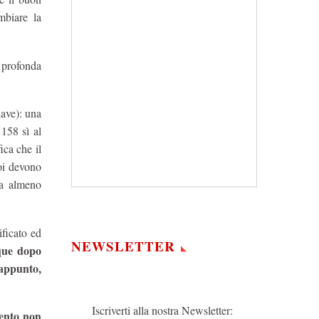
mbiare la
 profonda
iave): una
 158 sì al
ica che il
oi devono
za almeno
ificato ed
NEWSLETTER
ue dopo
 appunto,
Iscriverti alla nostra Newsletter:
mento non