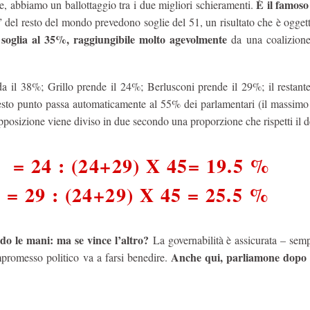
È il famos
re, abbiamo un ballottaggio tra i due migliori schieramenti.
” del resto del mondo prevedono soglie del 51, un risultato che è ogge
soglia al 35%, raggiungibile molto agevolmente
a
da una coalizion
da il 38%; Grillo prende il 24%; Berlusconi prende il 29%; il restan
sto punto passa automaticamente al 55% dei parlamentari (il massimo 
osizione viene diviso in due secondo una proporzione che rispetti il de
 24 : (24+29) X 45= 19.5 %
 29 : (24+29) X 45 = 25.5 %
ndo le mani: ma se vince l’altro?
La governabilità è assicurata – sem
Anche qui, parliamone dopo 
ompromesso politico va a farsi benedire.