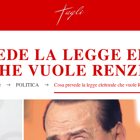
EDE LA LEGGE 
HE VUOLE RENZ
e
POLITICA
Cosa prevede la legge elettorale che vuole 