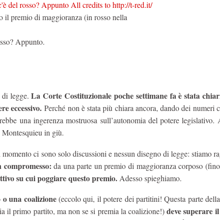
 il premio di maggioranza (in rosso nella
osso? Appunto.
La Corte Costituzionale poche settimane fa è stata chiari
a di legge.
ere eccessivo.
Perché non è stata più chiara ancora, dando dei numeri 
ebbe una ingerenza mostruosa sull’autonomia del potere legislativo.
a Montesquieu in giù.
l momento ci sono solo discussioni e nessun disegno di legge: stiamo r
un compromesso:
da una parte un premio di maggioranza corposo (fino
ttivo su cui poggiare questo premio.
Adesso spieghiamo.
o o una coalizione
(eccolo qui, il potere dei partitini! Questa parte dell
deve superare i
mia il primo partito, ma non se si premia la coalizione!)