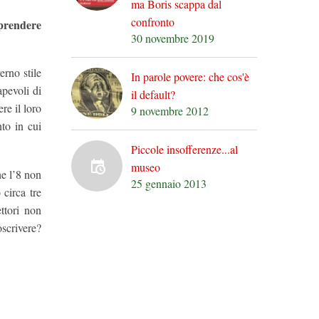
ma Boris scappa dal
confronto
 prendere
30 novembre 2019
erno stile
In parole povere: che cos'è
apevoli di
il default?
re il loro
9 novembre 2012
to in cui
Piccole insofferenze...al
museo
he l’8 non
25 gennaio 2013
 circa tre
ttori non
oscrivere?