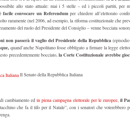
ssibile allo stato attuale: mai i 5 stelle – ed i piccoli partiti, per 
è facile convocare un Referendum
per chiedere all’elettorato confe
to raramente (nel 2006, ad esempio, la riforma costituzionale che prev
orzamento del ruolo del Presidente del Consiglio – venne bocciata sonor
oni non passerà il vaglio del Presidente della Repubblica
(episodio 
que,
quand’anche Napolitano fosse obbligato a firmare la legge eletto
la Corte Costituzionale avrebbe gioco
 testo precedentemente bocciato,
Il Senato della Repubblica Italiana
il P
ia di cambiamento ed
in piena campagna elettorale per le europee
,
“tacchino che fa il tifo per il Natale”, con i senatori che voterebbero p
venga.