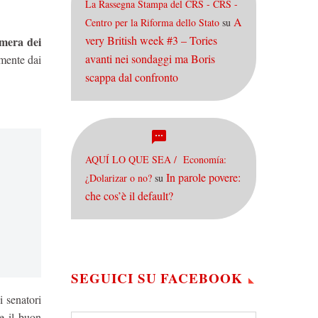
La Rassegna Stampa del CRS - CRS -
A
Centro per la Riforma dello Stato
su
very British week #3 – Tories
amera dei
avanti nei sondaggi ma Boris
mente dai
scappa dal confronto
AQUÍ LO QUE SEA / Economía:
In parole povere:
¿Dolarizar o no?
su
che cos’è il default?
SEGUICI SU FACEBOOK
i senatori
e il buon