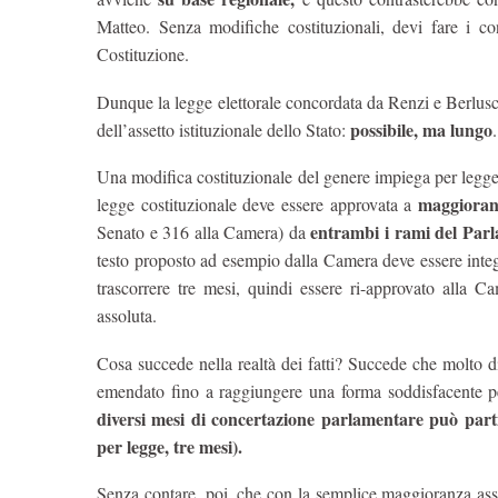
Matteo. Senza modifiche costituzionali, devi fare i co
Costituzione.
Dunque la legge elettorale concordata da Renzi e Berlusco
possibile, ma lungo
dell’assetto istituzionale dello Stato:
.
Una modifica costituzionale del genere impiega per legge
maggioran
legge costituzionale deve essere approvata a
entrambi i rami del Parl
Senato e 316 alla Camera) da
testo proposto ad esempio dalla Camera deve essere inte
trascorrere tre mesi, quindi essere ri-approvato alla 
assoluta.
Cosa succede nella realtà dei fatti? Succede che molto d
emendato fino a raggiungere una forma soddisfacente pe
diversi mesi di concertazione parlamentare può parti
per legge, tre mesi).
Senza contare, poi, che con la semplice maggioranza ass