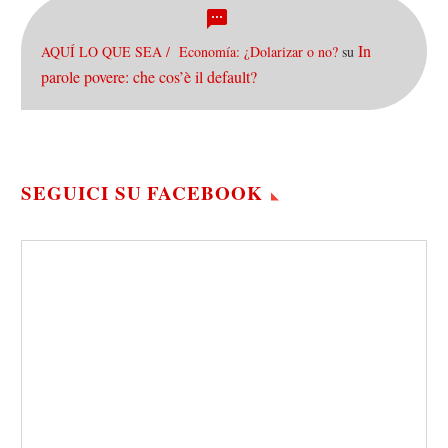
In
AQUÍ LO QUE SEA / Economía: ¿Dolarizar o no?
su
parole povere: che cos’è il default?
SEGUICI SU FACEBOOK