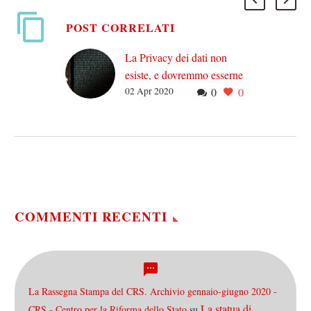
POST CORRELATI
La Privacy dei dati non
esiste, e dovremmo esserne
02 Apr 2020
0
0
felici (soprattutto adesso)
Privacy: sono un po’ di
anni che paciocco materiale
oggetto di privacy, prima
da giornalista e ora da
marketer. E mi…
COMMENTI RECENTI
La Rassegna Stampa del CRS. Archivio gennaio-giugno 2020 -
La statua di
CRS - Centro per la Riforma dello Stato
su