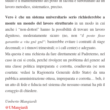
studio e il mantenimento del posto in facoltà è subordinato ad un
lavoro metodico, sistematico, preciso.
Vero è che un sistema universitario serio richiederebbe a
monte un mondo del lavoro strutturato
in un modo in cui
anche i “non-dottori” hanno la possibilità di trovare un lavoro
dignitoso, moderatamente sicuro (no, non “
il posto fisso
garantito a vita gnè gnè
“: basterebbe evitare i contratti di stage
decennali; o i rinnovi trimestrali; o i call center) e adeguato.
Ma questa è una richiesta da fare direttamente al Padreterno, nel
caso in cui si creda, perché rivolgere un problema del genere ad
una classe politica impreparata e corrotta, coadiuvata (se non
coartata: vedasi la Ragioneria Generale dello Stato) da una
pubblica amministrazione ottusa, impreparata e corrotta… beh, è
un atto di fede e fiducia nel sistema che nessuno oramai ha più il
coraggio di chiedere.
Umberto Mangiardi
@UMangiardi