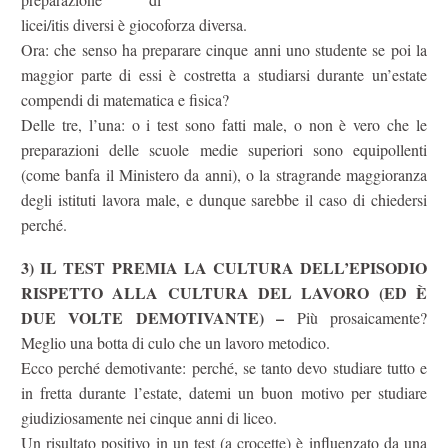
licei/itis diversi è giocoforza diversa.
Ora: che senso ha preparare cinque anni uno studente se poi la
maggior parte di essi è costretta a studiarsi durante un’estate
compendi di matematica e fisica?
Delle tre, l’una: o i test sono fatti male, o non è vero che le
preparazioni delle scuole medie superiori sono equipollenti
(come banfa il Ministero da anni), o la stragrande maggioranza
degli istituti lavora male, e dunque sarebbe il caso di chiedersi
perché.
3) IL TEST PREMIA LA CULTURA DELL’EPISODIO
RISPETTO ALLA CULTURA DEL LAVORO (ED È
DUE VOLTE DEMOTIVANTE) –
Più prosaicamente?
Meglio una botta di culo che un lavoro metodico.
Ecco perché demotivante: perché, se tanto devo studiare tutto e
in fretta durante l’estate, datemi un buon motivo per studiare
giudiziosamente nei cinque anni di liceo.
Un risultato positivo in un test (a crocette) è influenzato da una