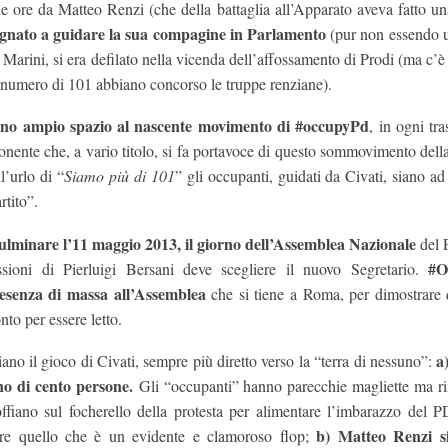
lle ore da Matteo Renzi (che della battaglia all’Apparato aveva fatto u
pegnato a guidare la sua compagine in Parlamento
(pur non essendo 
 Marini, si era defilato nella vicenda dell’affossamento di Prodi (ma c’è
co numero di 101 abbiano concorso le truppe renziane).
nno ampio spazio al nascente movimento di #occupyPd
,
in ogni tr
ponente che, a vario titolo, si fa portavoce di questo sommovimento dell
’urlo di “
Siamo più di 101
” gli occupanti, guidati da Civati, siano a
rtito”.
ulminare l’11 maggio 2013, il giorno dell’Assemblea Nazionale
del 
#O
ssioni di Pierluigi Bersani deve scegliere il nuovo Segretario.
esenza di massa all’Assemblea
che si tiene a Roma, per dimostrare 
nto per essere letto.
a
ano il gioco di Civati, sempre più diretto verso la “terra di nessuno”:
o di cento persone.
Gli “occupanti” hanno parecchie magliette ma 
offiano sul focherello della protesta per alimentare l’imbarazzo del 
b) Matteo Renzi s
ere quello che è un evidente e clamoroso flop;