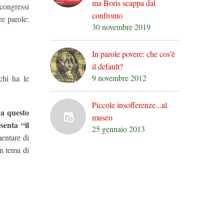
ma Boris scappa dal
 congressi
confronto
tre parole:
30 novembre 2019
In parole povere: che cos'è
il default?
9 novembre 2012
chi ha le
Piccole insofferenze...al
a questo
o
museo
senta “il
25 gennaio 2013
mentare di
n tema di