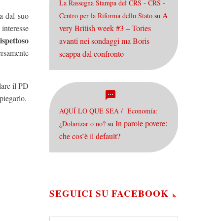
La Rassegna Stampa del CRS - CRS -
A
ta dal suo
Centro per la Riforma dello Stato
su
 interesse
very British week #3 – Tories
spettoso
avanti nei sondaggi ma Boris
versamente
scappa dal confronto
olare il PD
piegarlo.
AQUÍ LO QUE SEA / Economía:
In parole povere:
¿Dolarizar o no?
su
che cos’è il default?
SEGUICI SU FACEBOOK