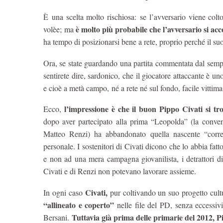
È una scelta molto rischiosa: se l’avversario viene col
è molto più probabile che l’avversario si acc
volèe; ma
ha tempo di posizionarsi bene a rete, proprio perché il s
Ora, se state guardando una partita commentata dal sempit
sentirete dire, sardonico, che il giocatore attaccante è un
e cioè a metà campo, né a rete né sul fondo, facile vittima
l’impressione è che il buon Pippo Civati si tro
Ecco,
dopo aver partecipato alla prima “Leopolda” (la conven
Matteo Renzi) ha abbandonato quella nascente “corre
personale. I sostenitori di Civati dicono che lo abbia fatt
e non ad una mera campagna giovanilista, i detrattori 
Civati e di Renzi non potevano lavorare assieme.
Civati,
In ogni caso
pur coltivando un suo progetto cultur
“allineato e coperto”
nelle file del PD, senza eccessivi
Tuttavia già prima delle primarie del 2012, P
Bersani.