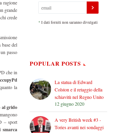
na ragione
un grande
 chi crede
*
I dati forniti non saranno divulgati
asmissione
a base del
d un passo
POPULAR POSTS
PD che in
ccupyPd
La statua di Edward
quanto la
Colston e il retaggio della
schiavitù nel Regno Unito
12 giugno 2020
) al grido
rimangono
A very British week #3 -
PD – sport
Tories avanti nei sondaggi
i smarca