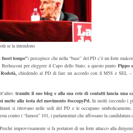
otà se la intendono
o fuori tempo”:
percepisce che nella “base” del PD c’è un forte malcon
Pippo s
 Berlusconi per eleggere il Capo dello Stato; a questo punto
 Rodotà,
chiedendo al PD di fare un accordo con il M5S e SEL – 
tramite il suo blog e alla sua rete di contatti lancia una
tt’altro:
si mette alla testa del movimento #occupyPd.
In molti (secondo i gi
militanti si ritrovano nelle sedi del PD e le occupano simbolicamente,
esta contro i “famosi” 101, i parlamentari che affossano la candidatura d
Perché improvvisamente si fa portatore di un forte attacco alla dirigen