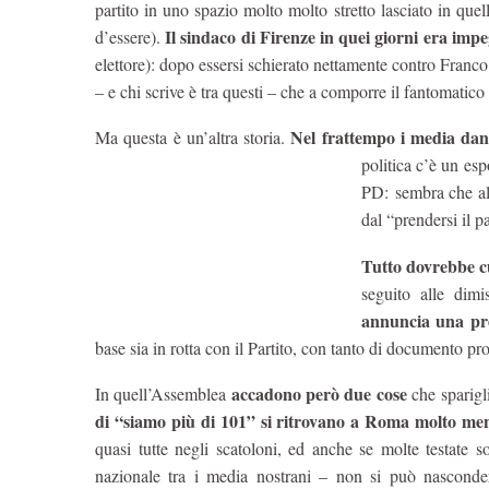
partito in uno spazio molto molto stretto lasciato in que
Il sindaco di Firenze in quei giorni era im
d’essere).
elettore): dopo essersi schierato nettamente contro Franco
– e chi scrive è tra questi – che a comporre il fantomati
Nel frattempo i media da
Ma questa è un’altra storia.
politica c’è un es
PD: sembra che all
dal “prendersi il pa
Tutto dovrebbe c
seguito alle dimi
annuncia una pr
base sia in rotta con il Partito, con tanto di documento pro
accadono però due cose
In quell’Assemblea
che sparigli
di “siamo più di 101” si ritrovano a Roma molto men
quasi tutte negli scatoloni, ed anche se molte testate s
nazionale tra i media nostrani – non si può nascond