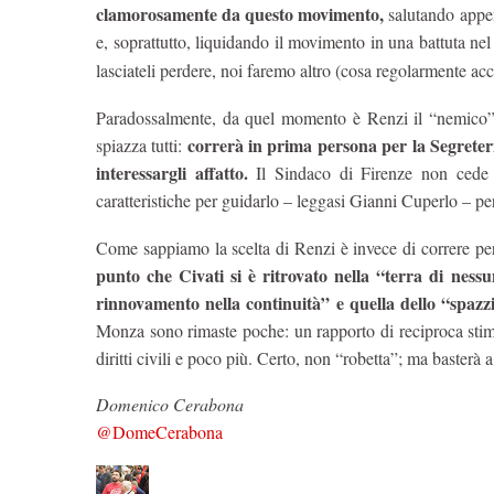
clamorosamente da questo movimento,
salutando appena
e, soprattutto, liquidando il movimento in una battuta nel
lasciateli perdere, noi faremo altro (cosa regolarmente ac
Paradossalmente, da quel momento è Renzi il “nemico” v
correrà in prima persona per la Segreter
spiazza tutti:
interessargli affatto.
Il Sindaco di Firenze non cede al
caratteristiche per guidarlo – leggasi Gianni Cuperlo – pe
Come sappiamo la scelta di Renzi è invece di correre pe
punto che Civati si è ritrovato nella “terra di ness
rinnovamento nella continuità” e quella dello “spaz
Monza sono rimaste poche: un rapporto di reciproca sti
diritti civili e poco più. Certo, non “robetta”; ma basterà 
Domenico Cerabona
@DomeCerabona