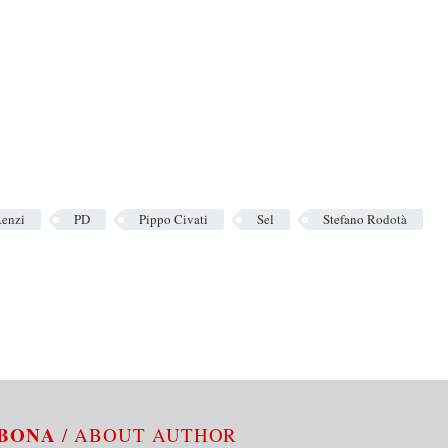
Renzi
PD
Pippo Civati
Sel
Stefano Rodotà
ABONA
/ ABOUT AUTHOR