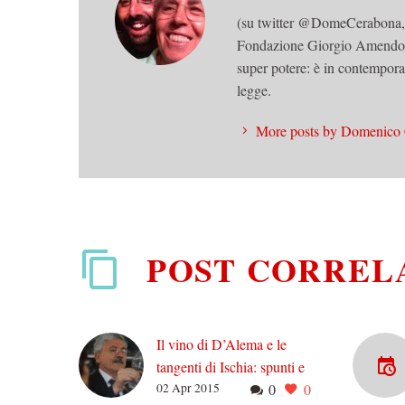
(su twitter @DomeCerabona, 19
Fondazione Giorgio Amendola i
super potere: è in contemporan
legge.
More posts by Domenico
POST CORREL
Il vino di D’Alema e le
tangenti di Ischia: spunti e
02 Apr 2015
0
0
riassunti di una scomoda