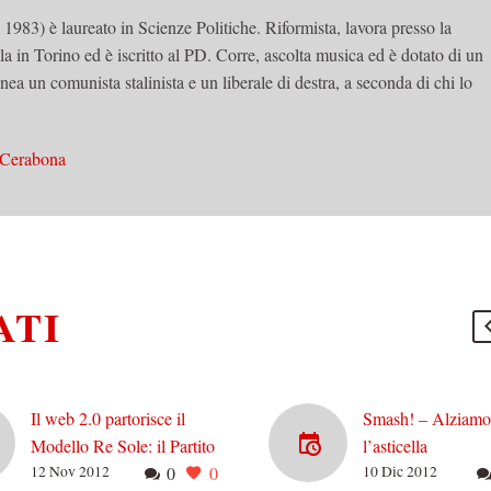
83) è laureato in Scienze Politiche. Riformista, lavora presso la
n Torino ed è iscritto al PD. Corre, ascolta musica ed è dotato di un
ea un comunista stalinista e un liberale di destra, a seconda di chi lo
 Cerabona
ATI
Il web 2.0 partorisce il
Smash! – Alziamo
Modello Re Sole: il Partito
l’asticella
12 Nov 2012
0
0
10 Dic 2012
sono io.
Nei sondaggi il Pd