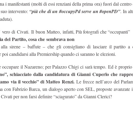
 i manifestanti (molti di essi renziani della prima ora) fuori dal centro
 suo intervento:
“più che di un #occupyPd serve un #openPD”
. In al
caduta).
ero di Civati. Il buon Matteo, infatti,
Più fotografi che “occupanti”
ia del Partito, cosa che sembrava non
la sirene – baffute – che gli consigliano di lasciare il partito a 
r poi candidarsi alla Premiership quando ci saranno le elezioni.
r occupare il Nazareno; per Palazzo Chigi ci sarà tempo. Ed è propri
uno”, schiacciato dalla candidatura di Gianni Cuperlo che rappre
ziamo via il vecchio” di Matteo Renzi.
Le frecce nell’arco del Parla
ma con Fabrizio Barca, un dialogo aperto con SEL, proposte avanzate i
a Civati per non farsi definire “sciagurato” da Gianni Clerici?