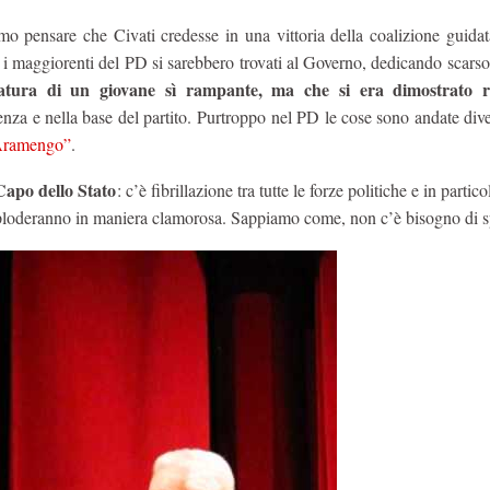
imo pensare che Civati credesse in una vittoria della coalizione guida
ti i maggiorenti del PD si sarebbero trovati al Governo, dedicando scarso
atura di un giovane sì rampante, ma che si era dimostrato ri
enza e nella base del partito. Purtroppo nel PD le cose sono andate di
Aramengo”
.
 Capo dello Stato
: c’è fibrillazione tra tutte le forze politiche e in partic
 esploderanno in maniera clamorosa. Sappiamo come, non c’è bisogno di s