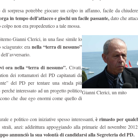
to di sorpresa potrebbe giocare un colpo in affanno, facile da chiuder
orga in tempo dell’attacco e giochi un facile passante,
dato che attac
uo colpo non era propedeutico a tale mossa.
erno Gianni Clerici, in una fase simile lo
nella “terra di nessuno”
o sciagurato: era
 dell’avversario.
vi ora nella “terra di nessuno”.
Civati,
tion dei rottamatori del PD capitanati da
nte” del PD per tentare una strada più
o perché interessato ad un progetto politico
Gianni Clerici, un mito
dicono che due ego enormi come quello di
è rimasto per qual
ale e politico con iniziative spesso interessanti,
 strali, anzi: addirittura appoggiando alla primarie del novembre 2012
ippo annunciò la sua volontà di candidarsi alla Segreteria del PD.