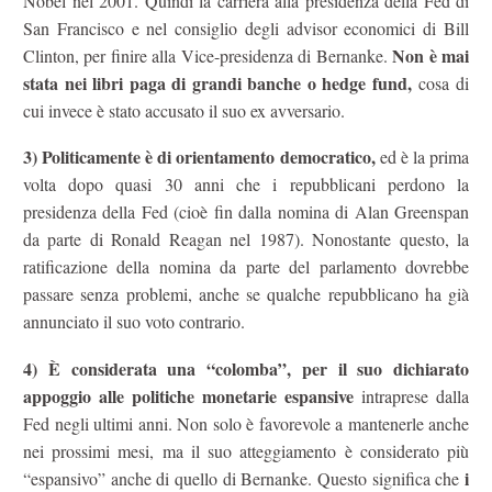
Nobel nel 2001. Quindi la carriera alla presidenza della Fed di
San Francisco e nel consiglio degli advisor economici di Bill
Non è mai
Clinton, per finire alla Vice-presidenza di Bernanke.
stata nei libri paga di grandi banche o hedge fund,
cosa di
cui invece è stato accusato il suo ex avversario.
3) Politicamente è di orientamento democratico,
ed è la prima
volta dopo quasi 30 anni che i repubblicani perdono la
presidenza della Fed (cioè fin dalla nomina di Alan Greenspan
da parte di Ronald Reagan nel 1987). Nonostante questo, la
ratificazione della nomina da parte del parlamento dovrebbe
passare senza problemi, anche se qualche repubblicano ha già
annunciato il suo voto contrario.
4)
È considerata una “colomba”, per il suo dichiarato
appoggio alle politiche monetarie espansive
intraprese dalla
Fed negli ultimi anni. Non solo è favorevole a mantenerle anche
nei prossimi mesi, ma il suo atteggiamento è considerato più
i
“espansivo” anche di quello di Bernanke. Questo significa che