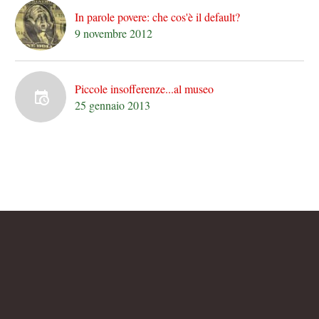
In parole povere: che cos'è il default?
9 novembre 2012
Piccole insofferenze...al museo
25 gennaio 2013