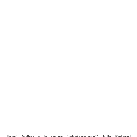
Janet Yellen è la nuova “chairwoman” della Federal