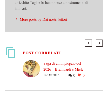
arricchito Tagli e lo hanno reso uno strumento di
tutti voi.
More posts by Dai nostri lettori
POST CORRELATI
Saga di un impiegato del
2026 – Brambardi e Miele
14 Ott 2016
0
0
Milano, 2026. Una voce
calda e sensuale esce dagli
auricolari wireless e
accarezza i timpani
dell’impiegato stanco morto
ma ancora…