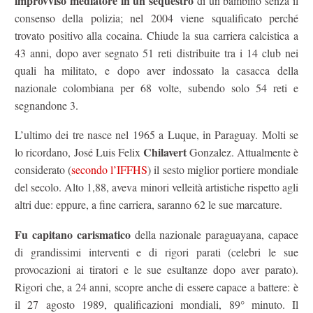
improvvisò mediatore in un sequestro
di un bambino senza il
consenso della polizia; nel 2004 viene squalificato perché
trovato positivo alla cocaina. Chiude la sua carriera calcistica a
43 anni, dopo aver segnato 51 reti distribuite tra i 14 club nei
quali ha militato, e dopo aver indossato la casacca della
nazionale colombiana per 68 volte, subendo solo 54 reti e
segnandone 3.
L’ultimo dei tre nasce nel 1965 a Luque, in Paraguay. Molti se
Chilavert
lo ricordano, José Luis Felix
Gonzalez. Attualmente è
considerato (
secondo l’IFFHS
) il sesto miglior portiere mondiale
del secolo. Alto 1,88, aveva minori velleità artistiche rispetto agli
altri due: eppure, a fine carriera, saranno 62 le sue marcature.
Fu capitano carismatico
della nazionale paraguayana, capace
di grandissimi interventi e di rigori parati (celebri le sue
provocazioni ai tiratori e le sue esultanze dopo aver parato).
Rigori che, a 24 anni, scopre anche di essere capace a battere: è
il 27 agosto 1989, qualificazioni mondiali, 89° minuto. Il