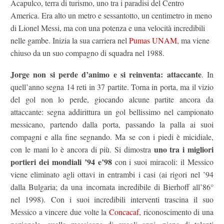
Acapulco, terra di turismo, uno tra i paradisi del Centro
America. Era alto un metro e sessantotto, un centimetro in meno
di Lionel Messi, ma con una potenza e una velocità incredibili
nelle gambe. Inizia la sua carriera nel
Pumas UNAM
, ma viene
chiuso da un suo compagno di squadra nel 1988.
Jorge non si perde d’animo e si reinventa: attaccante
. In
quell’anno segna 14 reti in 37 partite. Torna in porta, ma il vizio
del gol non lo perde, giocando alcune partite ancora da
attaccante: segna addirittura un gol bellissimo nel campionato
messicano, partendo dalla porta, passando la palla ai suoi
compagni e alla fine segnando. Ma se con i piedi è micidiale,
uno tra i migliori
con le mani lo è ancora di più. Si dimostra
portieri dei mondiali ’94 e’98
con i suoi miracoli: il Messico
viene eliminato agli ottavi in entrambi i casi (ai rigori nel ’94
dalla Bulgaria; da una incornata incredibile di Bierhoff all’86°
nel 1998). Con i suoi incredibili interventi trascina il suo
Messico a vincere due volte la
Concacaf
, riconoscimento di una