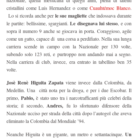
nazionale, quella messicana di quegli anni, piena di talenti
cristallini come Luis Hernandez o come
Cuauhtémoc Blanco
.
le sue magliette
Lo si ricorda anche per
che indossava durante
Le disegnava lui stesso
le partite: bellissime, sgargianti.
, e con
sopra il numero 9 anche se giocava in porta. Coraggioso, agile
come un gatto, capace di una corsa a perdifiato. Nella sua lunga
carriera scende in campo con la Nazionale per 130 volte,
subendo solo 123 reti, e purtroppo non andando mai a segno.
Nella carriera di club, invece, era entrato in tabellino ben 35
volte.
Josè Renè Higuita Zapata
viene invece dalla Colombia, da
Medellin. Una città nota per la droga, e per i due Escobar. Il
Pablo,
primo,
è stato uno tra i narcotrafficanti più celebri della
Andres,
storia; il secondo,
fu lo sfortunato difensore della
Nazionale ucciso per strada della città dopo l’autogol che aveva
eliminato la Colombia dal Mondiale ’94.
Un
Neanche Higuita è un gigante, un metro e settantacinque.