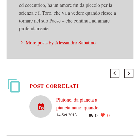
ed eccentrico, ha un amore fin da piccolo per la
scienza e il Toro, che va a vedere quando riesce a
tornare nel suo Paese – che continua ad amare
profondamente.
More posts by Alessandro Sabatino
POST CORRELATI
Plutone, da pianeta a
pianeta nano: quando
14 Set 2013
0
0
l’astrofisica è razzista
Neanche tanto tempo fa
studiavamo che i pianeti del
sistema solare erano 9: