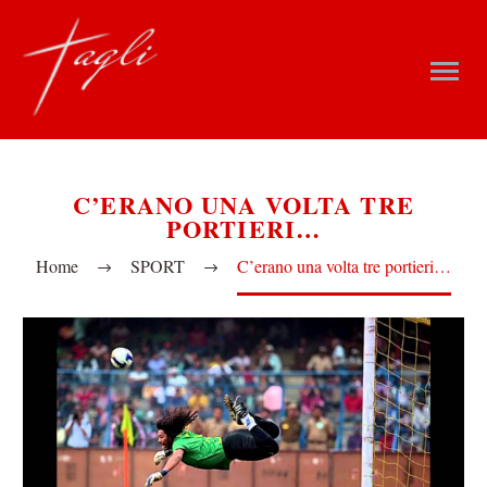
C’ERANO UNA VOLTA TRE
PORTIERI…
Home
SPORT
C’erano una volta tre portieri…