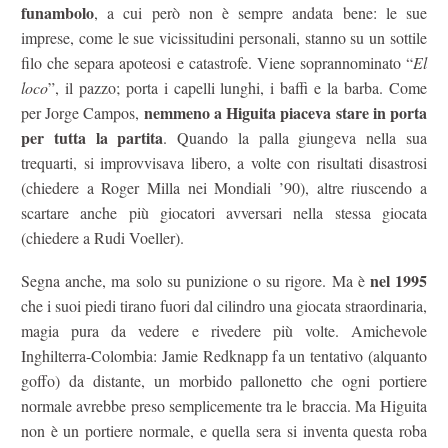
funambolo
, a cui però non è sempre andata bene: le sue
imprese, come le sue vicissitudini personali, stanno su un sottile
filo che separa apoteosi e catastrofe. Viene soprannominato “
El
loco
”, il pazzo; porta i capelli lunghi, i baffi e la barba. Come
nemmeno a Higuita piaceva stare in porta
per Jorge Campos,
per tutta la partita
. Quando la palla giungeva nella sua
trequarti, si improvvisava libero, a volte con risultati disastrosi
(chiedere a Roger Milla nei Mondiali ’90), altre riuscendo a
scartare anche più giocatori avversari nella stessa giocata
(chiedere a Rudi Voeller).
nel 1995
Segna anche, ma solo su punizione o su rigore. Ma è
che i suoi piedi tirano fuori dal cilindro una giocata straordinaria,
magia pura da vedere e rivedere più volte. Amichevole
Inghilterra-Colombia: Jamie Redknapp fa un tentativo (alquanto
goffo) da distante, un morbido pallonetto che ogni portiere
normale avrebbe preso semplicemente tra le braccia. Ma Higuita
non è un portiere normale, e quella sera si inventa questa roba