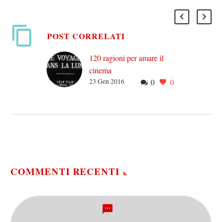
POST CORRELATI
120 ragioni per amare il
cinema
23 Gen 2016
0
0
Questo articolo nasce con
un proposito tanto banale e
ordinario quanto può essere
il celebrare una ricorrenza,
ma nel suo…
COMMENTI RECENTI