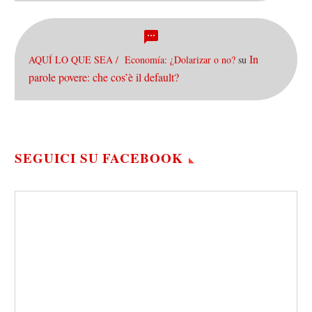
In
AQUÍ LO QUE SEA / Economía: ¿Dolarizar o no?
su
parole povere: che cos’è il default?
SEGUICI SU FACEBOOK