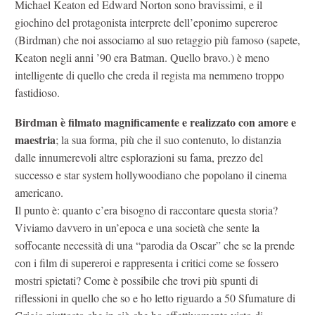
Michael Keaton ed Edward Norton sono bravissimi, e il
giochino del protagonista interprete dell’eponimo supereroe
(Birdman) che noi associamo al suo retaggio più famoso (sapete,
Keaton negli anni ’90 era Batman. Quello bravo.) è meno
intelligente di quello che creda il regista ma nemmeno troppo
fastidioso.
Birdman è filmato magnificamente e realizzato con amore e
maestria
; la sua forma, più che il suo contenuto, lo distanzia
dalle innumerevoli altre esplorazioni su fama, prezzo del
successo e star system hollywoodiano che popolano il cinema
americano.
Il punto è: quanto c’era bisogno di raccontare questa storia?
Viviamo davvero in un’epoca e una società che sente la
soffocante necessità di una “parodia da Oscar” che se la prende
con i film di supereroi e rappresenta i critici come se fossero
mostri spietati? Come è possibile che trovi più spunti di
riflessioni in quello che so e ho letto riguardo a 50 Sfumature di