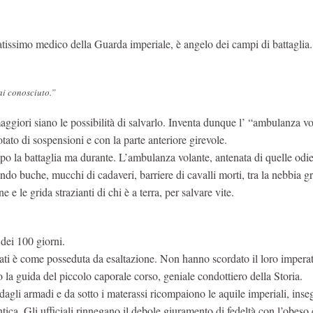
tissimo medico della Guarda imperiale, è angelo dei campi di battaglia
ai conosciuto.”
maggiori siano le possibilità di salvarlo. Inventa dunque l’ “ambulanza vo
otato di sospensioni e con la parte anteriore girevole.
opo la battaglia ma durante. L’ambulanza volante, antenata di quelle odi
o buche, mucchi di cadaveri, barriere di cavalli morti, tra la nebbia gr
e e le grida strazianti di chi è a terra, per salvare vite.
dei 100 giorni.
ldati è come posseduta da esaltazione. Non hanno scordato il loro impera
 la guida del piccolo caporale corso, geniale condottiero della Storia.
: dagli armadi e da sotto i materassi ricompaiono le aquile imperiali, inse
ntica. Gli ufficiali rinnegano il debole giuramento di fedeltà con l’obeso 