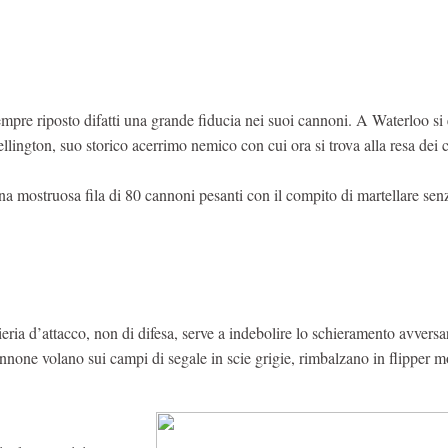
sempre riposto difatti una grande fiducia nei suoi cannoni. A Waterloo si 
ington, suo storico acerrimo nemico con cui ora si trova alla resa dei 
 una mostruosa fila di 80 cannoni pesanti con il compito di martellare sen
ieria d’attacco, non di difesa, serve a indebolire lo schieramento avvers
 cannone volano sui campi di segale in scie grigie, rimbalzano in flipper mo