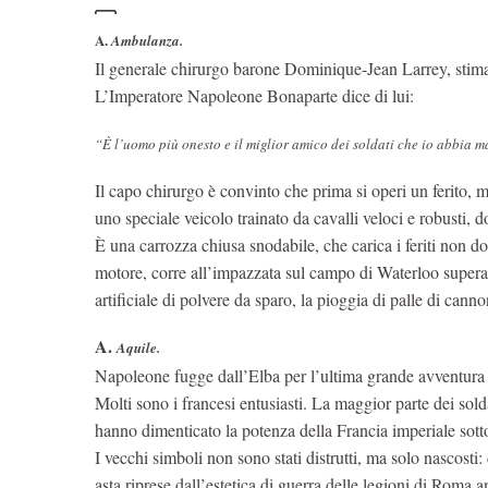
A.
Ambulanza.
Il generale chirurgo barone Dominique-Jean Larrey, stima
L’Imperatore Napoleone Bonaparte dice di lui:
“È l’uomo più onesto e il miglior amico dei soldati che io abbia m
Il capo chirurgo è convinto che prima si operi un ferito, 
uno speciale veicolo trainato da cavalli veloci e robusti, d
È una carrozza chiusa snodabile, che carica i feriti non d
motore, corre all’impazzata sul campo di Waterloo superand
artificiale di polvere da sparo, la pioggia di palle di cannon
A.
Aquile.
Napoleone fugge dall’Elba per l’ultima grande avventura 
Molti sono i francesi entusiasti. La maggior parte dei so
hanno dimenticato la potenza della Francia imperiale sotto
I vecchi simboli non sono stati distrutti, ma solo nascosti
asta riprese dall’estetica di guerra delle legioni di Roma a