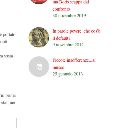
ma Boris scappa dal
confronto
30 novembre 2019
In parole povere: che cos'è
è portato
il default?
conti
9 novembre 2012
za sosta
Piccole insofferenze...al
museo
25 gennaio 2013
ario prima
rtali nei