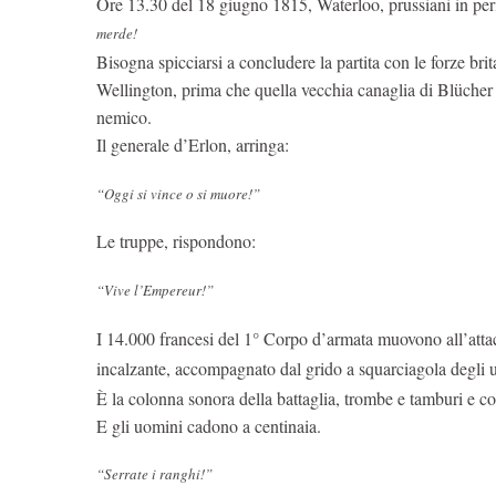
Ore 13.30 del 18 giugno 1815, Waterloo, prussiani in pe
merde!
Bisogna spicciarsi a concludere la partita con le forze bri
Wellington, prima che quella vecchia canaglia di Blücher
nemico.
Il generale d’Erlon, arringa:
“Oggi si vince o si muore!”
Le truppe, rispondono:
“Vive l’Empereur!”
I 14.000 francesi del 1° Corpo d’armata muovono all’attac
incalzante, accompagnato dal grido a squarciagola degli
È la colonna sonora della battaglia, trombe e tamburi e cor
E gli uomini cadono a centinaia.
“Serrate i ranghi!”