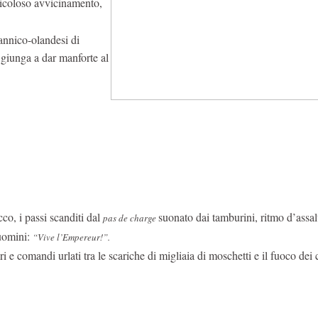
ricoloso avvicinamento,
tannico-olandesi di
 giunga a dar manforte al
co, i passi scanditi dal
suonato dai tamburini, ritmo d’assalt
pas de charge
 uomini:
“Vive l’Empereur!”.
i e comandi urlati tra le scariche di migliaia di moschetti e il fuoco dei