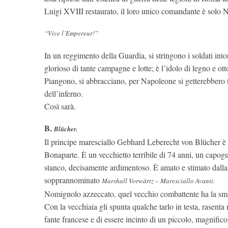
Luigi XVIII restaurato, il loro unico comandante è solo 
“
Vive l’Empereur!”
In un reggimento della Guardia, si stringono i soldati into
glorioso di tante campagne e lotte; è l’idolo di legno e ott
Piangono, si abbracciano, per Napoleone si getterebbero 
dell’inferno.
Così sarà.
B.
Blücher.
Il principe maresciallo Gebhard Leberecht von Blücher è
Bonaparte. È un vecchietto terribile di 74 anni, un capogu
stanco, decisamente ardimentoso. È amato e stimato dalla
sopprannominato
Marshall Vorwärtz – Maresciallo Avanti.
Nomignolo azzeccato, quel vecchio combattente ha la sm
Con la vecchiaia gli spunta qualche tarlo in testa, rasenta
fante francese e di essere incinto di un piccolo, magnif