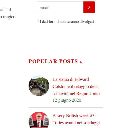
atta al
o tragico
*
I dati forniti non saranno divulgati
POPULAR POSTS
La statua di Edward
Colston e il retaggio della
schiavitù nel Regno Unito
12 giugno 2020
A very British week #3 -
Tories avanti nei sondaggi