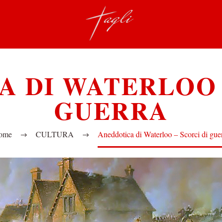
 DI WATERLOO 
GUERRA
ome
CULTURA
Aneddotica di Waterloo – Scorci di gue