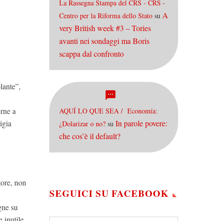
La Rassegna Stampa del CRS - CRS -
A
Centro per la Riforma dello Stato
su
very British week #3 – Tories
.
avanti nei sondaggi ma Boris
scappa dal confronto
lante”,
erne a
AQUÍ LO QUE SEA / Economía:
In parole povere:
igia
¿Dolarizar o no?
su
che cos’è il default?
tore, non
SEGUICI SU FACEBOOK
gne su
e inutile