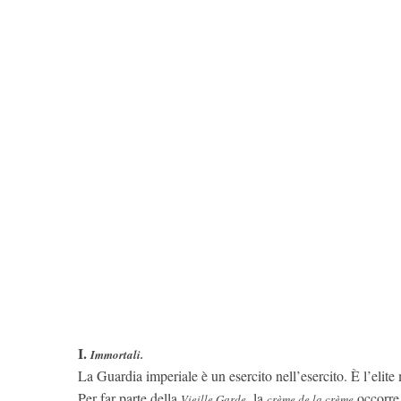
I.
Immortali.
La Guardia imperiale è un esercito nell’esercito. È l’eli
Per far parte della
, la
,occorre
Vieille Garde
crème de la crème