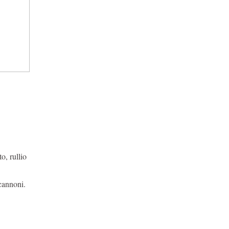
o, rullio
 cannoni.