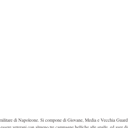
te militare di Napoleone. Si compone di Giovane, Media e Vecchia Guard
 essere veterani con almeno tre campagne belliche alle spalle, ed aver d