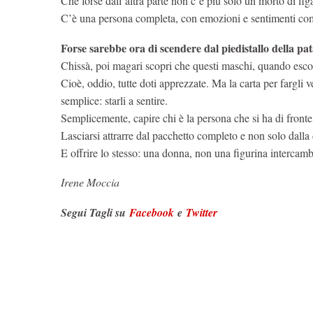
Che forse dall’altra parte non c’è più solo un morto di fi
C’è una persona completa, con emozioni e sentimenti com
Forse sarebbe ora di scendere dal piedistallo della pat
Chissà, poi magari scopri che questi maschi, quando es
Cioè, oddio, tutte doti apprezzate. Ma la carta per fargli
semplice: starli a sentire.
Semplicemente, capire chi è la persona che si ha di front
Lasciarsi attrarre dal pacchetto completo e non solo dalla
E offrire lo stesso: una donna, non una figurina intercam
Irene Moccia
Segui Tagli su
Facebook
e
Twitter