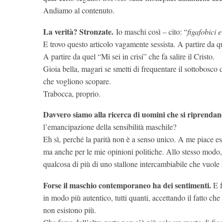
Andiamo al contenuto.
La verità? Stronzate.
Io maschi così – cito: “
figafobici 
E trovo questo articolo vagamente sessista. A partire da q
A partire da quel “Mi sei in crisi” che fa salire il Cristo.
Gioia bella, magari se smetti di frequentare il sottobosc
che vogliono scopare.
Trabocca, proprio.
Davvero siamo alla ricerca di uomini che si riprend
l’emancipazione della sensibilità maschile?
Eh sì, perché la parità non è a senso unico. A me piace 
ma anche per le mie opinioni politiche. Allo stesso modo, 
qualcosa di più di uno stallone intercambiabile che vuole
Forse il maschio contemporaneo ha dei sentimenti.
E f
in modo più autentico, tutti quanti, accettando il fatto ch
non esistono più.