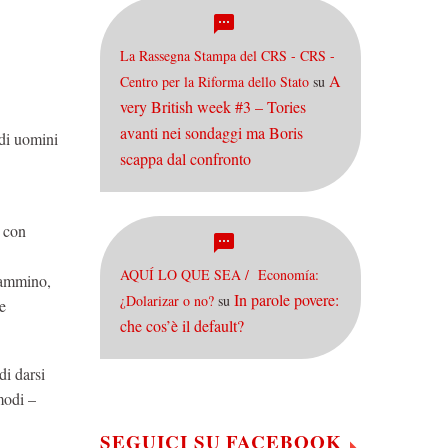
La Rassegna Stampa del CRS - CRS -
A
Centro per la Riforma dello Stato
su
very British week #3 – Tories
avanti nei sondaggi ma Boris
 di uomini
scappa dal confronto
i con
AQUÍ LO QUE SEA / Economía:
cammino,
In parole povere:
¿Dolarizar o no?
su
e
che cos’è il default?
di darsi
modi –
SEGUICI SU FACEBOOK