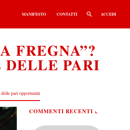
MANIFESTO
CONTATTI
ACCEDI
RA FREGNA”?
 DELLE PARI
delle pari opportunità
COMMENTI RECENTI