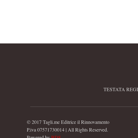
che sostiene la legalità e
combatte…
TESTATA REGI
© 2017 Tagli.me Editrice il Rinnovamento
P.iva 07571730014 | All Rights Reserved.
Powered by
BDS