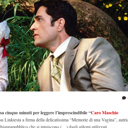
sa cinque minuti per leggere l’imprescindibile “
Caro Maschio
u Linkiesta a firma della delicatissima “Memorie di una Vagina”, autric
hiappapubblico che si intuiscono (…) dagli stilemi utilizzati.