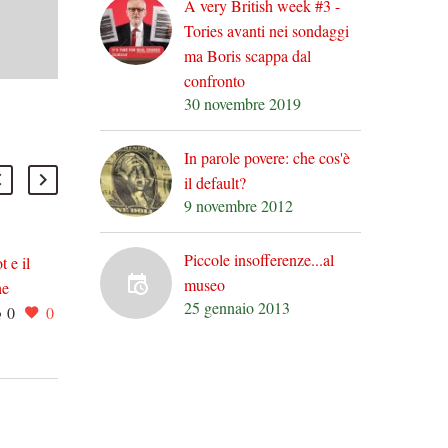
A very British week #3 -
Tories avanti nei sondaggi
ma Boris scappa dal
confronto
30 novembre 2019
In parole povere: che cos'è
il default?
9 novembre 2012
Piccole insofferenze...al
t e il
Saggi, saggezza e quote
museo
he
rosa
25 gennaio 2013
0
0
ioni di
01 Apr 2013
0
0
Sta montando, attualissima,
ismo che,
la polemica dovuta alla
piscono e
totale assenza di donne
all’interno delle due
Ma ce
“commissioni di saggi”
invitati dal Presidente…