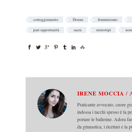
corteggiamento
Donne
femminismo
pari opportunità
sacra
stereotipi
uom
IRENE MOCCIA
/
Praticante avvocato, cuore gr
indossa i tacchi spesso è la p
portare le ballerine. Adora fa
da ginnastica, i ricettari e la