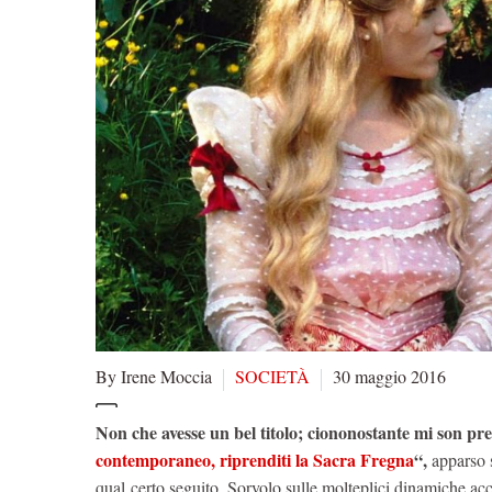
By Irene Moccia
SOCIETÀ
30 maggio 2016
Non che avesse un bel titolo; ciononostante mi son pre
contemporaneo, riprenditi la Sacra Fregna
“,
apparso s
qual certo seguito. Sorvolo sulle molteplici dinamiche acc