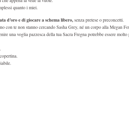
ga che appena la vede la vuole.
plessi quanto i miei.
ata d’oro e di giocare a schema libero,
senza pretese o preconcetti.
cono con te non stanno cercando Sasha Grey, né un corpo alla Megan F
 venire una voglia pazzesca della tua Sacra Fregna potrebbe essere molto 
e.
 copertina.
biabile.