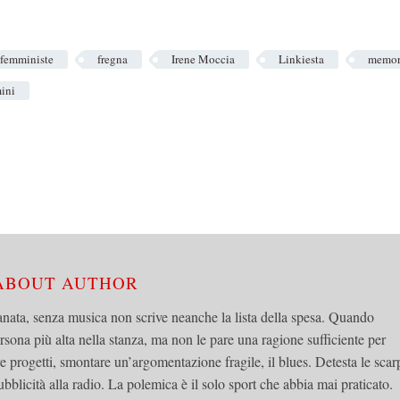
femministe
fregna
Irene Moccia
Linkiesta
memor
ini
 ABOUT AUTHOR
anata, senza musica non scrive neanche la lista della spesa. Quando
ersona più alta nella stanza, ma non le pare una ragione sufficiente per
re progetti, smontare un’argomentazione fragile, il blues. Detesta le scar
 pubblicità alla radio. La polemica è il solo sport che abbia mai praticato.