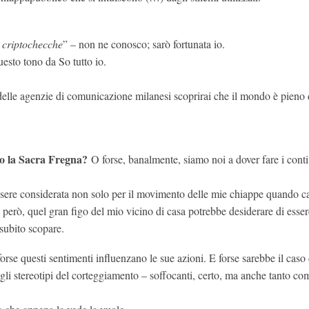
e criptochecche
” – non ne conosco; sarò fortunata io.
uesto tono da So tutto io.
o delle agenzie di comunicazione milanesi scoprirai che il mondo è pieno
ano la Sacra Fregna?
O forse, banalmente, siamo noi a dover fare i cont
essere considerata non solo per il movimento delle mie chiappe quando 
però, quel gran figo del mio vicino di casa potrebbe desiderare di esser
 subito scopare.
orse questi sentimenti influenzano le sue azioni. E forse sarebbe il caso 
e gli stereotipi del corteggiamento – soffocanti, certo, ma anche tanto co