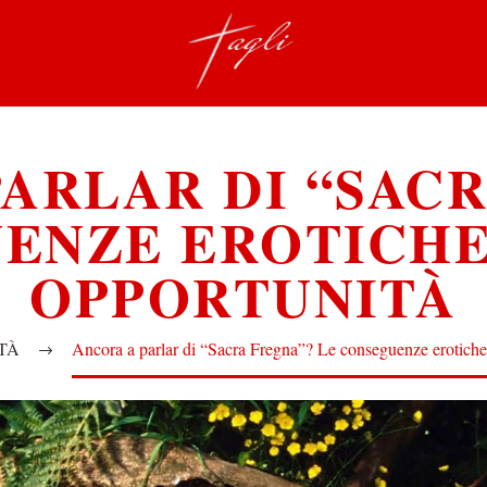
ARLAR DI “SAC
ENZE EROTICHE
OPPORTUNITÀ
TÀ
Ancora a parlar di “Sacra Fregna”? Le conseguenze erotiche 