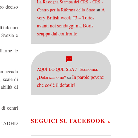
La Rassegna Stampa del CRS - CRS -
mo deciso
A
Centro per la Riforma dello Stato
su
very British week #3 – Tories
avanti nei sondaggi ma Boris
tti da un
scappa dal confronto
 Svezia e
llarme le
AQUÍ LO QUE SEA / Economía:
on accada
In parole povere:
¿Dolarizar o no?
su
, scale di
che cos’è il default?
abilità di
 di centri
SEGUICI SU FACEBOOK
dell’ ADHD