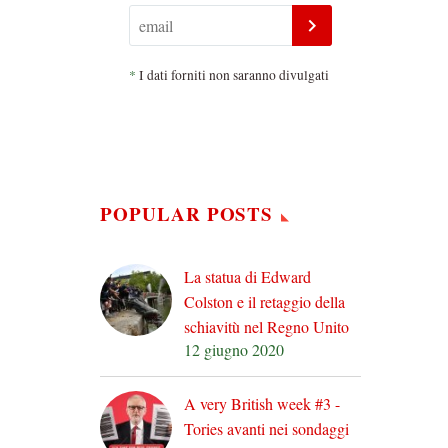
*
I dati forniti non saranno divulgati
POPULAR POSTS
La statua di Edward
Colston e il retaggio della
schiavitù nel Regno Unito
12 giugno 2020
A very British week #3 -
Tories avanti nei sondaggi