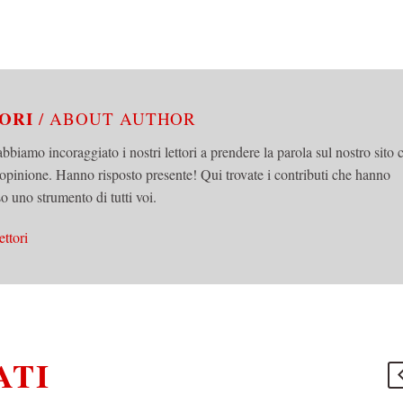
TORI
/ ABOUT AUTHOR
abbiamo incoraggiato i nostri lettori a prendere la parola sul nostro sito 
 opinione. Hanno risposto presente! Qui trovate i contributi che hanno
o uno strumento di tutti voi.
ettori
ATI