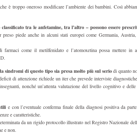
le che è troppo oneroso modificare l’ambiente dei bambini. Così abbia
 classificato tra le anfetamine, tra l’altro – possono essere prescri
preso piede anche in alcuni stati europei come Germania, Austria,
di farmaci come il metilfenidato e l’atomoxetina possa mettere in a
HD.
da sindromi di questo tipo sia presa molto più sul serio
di quanto n
eficit di attenzione richiede un iter che prevede interviste diagnostiche
nsegnanti, nonché un’attenta valutazione del livello cognitivo e delle 
tili
e con l’eventuale conferma finale della diagnosi positiva da parte
nze e caratteristiche.
 determinata da un rigido protocollo illustrato nel Registro Nazionale 
he e non.