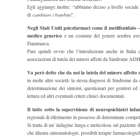
Egli aggiunge inoltre: “abbiamo deciso a livello socia
di
cambiare i bambini
”.
Negli Stati Uniti psicofarmaci come il metilfenidato –
medico generico
e un costume del genere sembra aver 
Danimarca.
Pare quindi ovvio che l’introduzione anche in Italia 
associazioni di tutela dei minori affetti da Sindrome AD
Va però detto che da noi la tutela del minore affetto 
in molte altre società: la stessa diagnosi di Sindrome da d
determinazione dei sintomi, questionari per genitori ed i
lettura ed altri eventuali criteri clinici documentati.
Il tutto sotto la supervisione di neuropsichiatri infan
regionali di riferimento in possesso di determinate compete
Si tratta di un’ indagine lunga e meticolosa sul paziente
che illustra sintomatologie, possibili terapie farmacologic