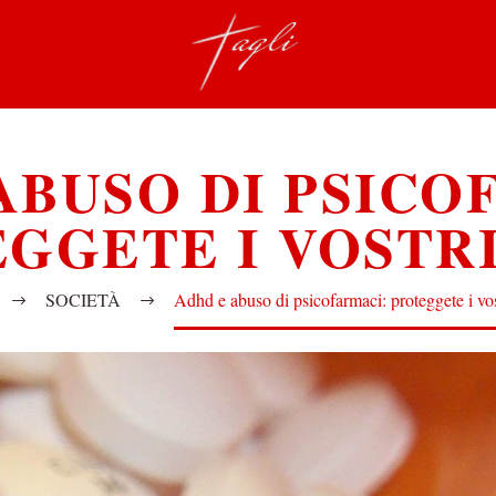
ABUSO DI PSICO
GGETE I VOSTRI
SOCIETÀ
Adhd e abuso di psicofarmaci: proteggete i vost