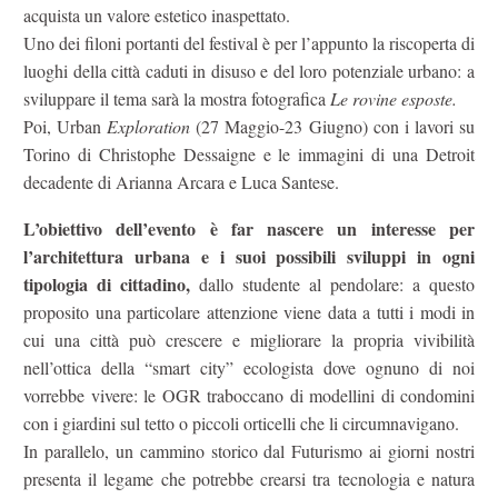
acquista un valore estetico inaspettato.
Uno dei filoni portanti del festival è per l’appunto la riscoperta di
luoghi della città caduti in disuso e del loro potenziale urbano: a
sviluppare il tema sarà la mostra fotografica
Le rovine esposte.
Poi, Urban
Exploration
(27 Maggio-23 Giugno) con i lavori su
Torino di Christophe Dessaigne e le immagini di una Detroit
decadente di Arianna Arcara e Luca Santese.
L’obiettivo dell’evento è far nascere un interesse per
l’architettura urbana e i suoi possibili sviluppi in ogni
tipologia di cittadino,
dallo studente al pendolare: a questo
proposito una particolare attenzione viene data a tutti i modi in
cui una città può crescere e migliorare la propria vivibilità
nell’ottica della “smart city” ecologista dove ognuno di noi
vorrebbe vivere: le OGR traboccano di modellini di condomini
con i giardini sul tetto o piccoli orticelli che li circumnavigano.
In parallelo, un cammino storico dal Futurismo ai giorni nostri
presenta il legame che potrebbe crearsi tra tecnologia e natura