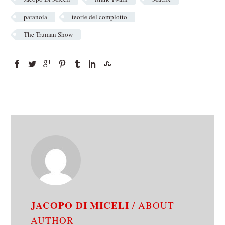
paranoia
teorie del complotto
The Truman Show
JACOPO DI MICELI
/ ABOUT
AUTHOR