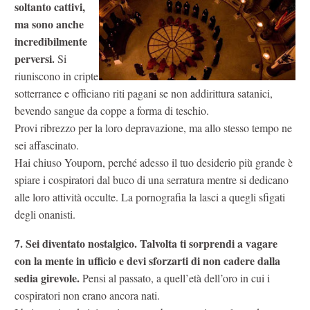
soltanto cattivi,
ma sono anche
incredibilmente
perversi.
Si
riuniscono in cripte
sotterranee e officiano riti pagani se non addirittura satanici,
bevendo sangue da coppe a forma di teschio.
Provi ribrezzo per la loro depravazione, ma allo stesso tempo ne
sei affascinato.
Hai chiuso Youporn, perché adesso il tuo desiderio più grande è
spiare i cospiratori dal buco di una serratura mentre si dedicano
alle loro attività occulte. La pornografia la lasci a quegli sfigati
degli onanisti.
7. Sei diventato nostalgico. Talvolta ti sorprendi a vagare
con la mente in ufficio e devi sforzarti di non cadere dalla
sedia girevole.
Pensi al passato, a quell’età dell’oro in cui i
cospiratori non erano ancora nati.