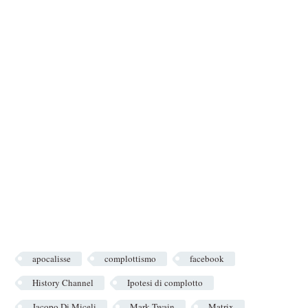
apocalisse
complottismo
facebook
History Channel
Ipotesi di complotto
Jacopo Di Miceli
Mark Twain
Matrix