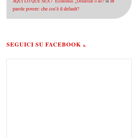
In
AQUÍ LO QUE SEA / Economía: ¿Dolarizar o no?
su
parole povere: che cos’è il default?
SEGUICI SU FACEBOOK