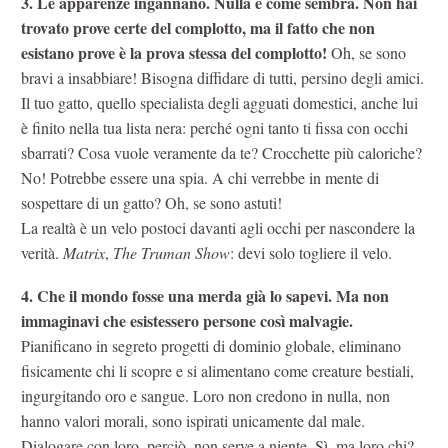
3. Le apparenze ingannano. Nulla è come sembra.
Non hai
trovato prove certe del complotto, ma il fatto che non
esistano prove è la prova stessa del complotto!
Oh, se sono
bravi a insabbiare! Bisogna diffidare di tutti, persino degli amici.
Il tuo gatto, quello specialista degli agguati domestici, anche lui
è finito nella tua lista nera: perché ogni tanto ti fissa con occhi
sbarrati? Cosa vuole veramente da te? Crocchette più caloriche?
No! Potrebbe essere una spia. A chi verrebbe in mente di
sospettare di un gatto? Oh, se sono astuti!
La realtà è un velo postoci davanti agli occhi per nascondere la
verità.
Matrix
,
The Truman Show
: devi solo togliere il velo.
4. Che il mondo fosse una merda già lo sapevi. Ma non
immaginavi che esistessero persone così malvagie.
Pianificano in segreto progetti di dominio globale, eliminano
fisicamente chi li scopre e si alimentano come creature bestiali,
ingurgitando oro e sangue. Loro non credono in nulla, non
hanno valori morali, sono ispirati unicamente dal male.
Dialogare con loro, perciò, non serve a niente. Sì, ma loro chi?