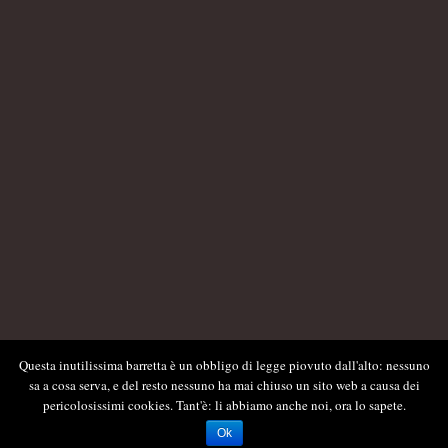
Questa inutilissima barretta è un obbligo di legge piovuto dall'alto: nessuno
sa a cosa serva, e del resto nessuno ha mai chiuso un sito web a causa dei
pericolosissimi cookies. Tant'è: li abbiamo anche noi, ora lo sapete.
Ok