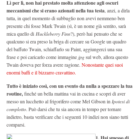
Lì per lì, non hai prestato molta attenzione agli oscuri
meccanismi che si erano azionati nella tua testa
, anzi, a dirla
tutta, in quel momento di subbuglio non avevi nemmeno ben
presente chi fosse Mark Twain (sì, è un nome già sentito, sarà
mica quello di
Huckleberry Finn
?), però hai pensato che se
qualcuno si era preso la briga di cercare su Google un quadro
del baffuto Twain, schiaffarlo su Paint, aggiungerci una sua
frase e poi caricarlo come immagine
jpg
sul web, allora questo
Twain doveva per forza avere ragione.
Nonostante quei suoi
enormi baffi e il bizzarro cravattino.
Tutto è iniziato così, con un evento da nulla a spezzare la tua
routine,
finché un bella mattina vai in cucina e scopri di aver
messo un lucchetto al frigorifero come Mel Gibson in
Ipotesi di
complotto
. Può darsi che tu sia ancora in tempo per tornare
indietro, basta verificare che i seguenti 10 indizi non siano tutti
comparsi.
1. Hai smesso di